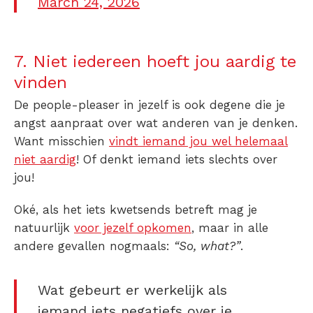
March 24, 2026
7. Niet iedereen hoeft jou aardig te
vinden
De people-pleaser in jezelf is ook degene die je
angst aanpraat over wat anderen van je denken.
Want misschien
vindt iemand jou wel helemaal
niet aardig
! Of denkt iemand iets slechts over
jou!
Oké, als het iets kwetsends betreft mag je
natuurlijk
voor jezelf opkomen
, maar in alle
andere gevallen nogmaals:
“So, what?”
.
Wat gebeurt er werkelijk als
iemand iets negatiefs over je