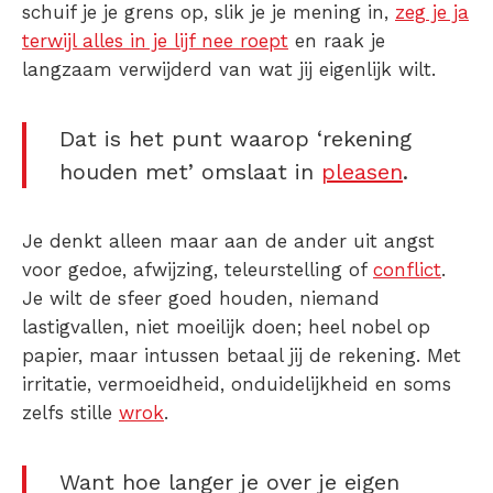
schuif je je grens op, slik je je mening in,
zeg je ja
terwijl alles in je lijf nee roept
en raak je
langzaam verwijderd van wat jij eigenlijk wilt.
Dat is het punt waarop ‘rekening
houden met’ omslaat in
pleasen
.
Je denkt alleen maar aan de ander uit angst
voor gedoe, afwijzing, teleurstelling of
conflict
.
Je wilt de sfeer goed houden, niemand
lastigvallen, niet moeilijk doen; heel nobel op
papier, maar intussen betaal jij de rekening. Met
irritatie, vermoeidheid, onduidelijkheid en soms
zelfs stille
wrok
.
Want hoe langer je over je eigen