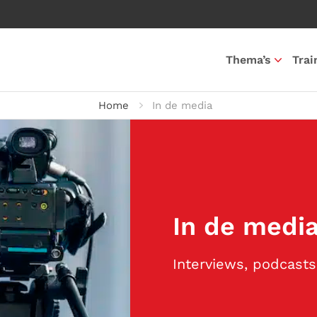
Thema’s
Trai
Home
In de media
In de medi
Interviews, podcast