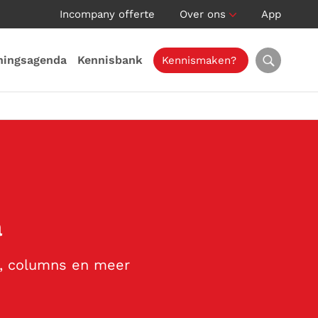
Incompany offerte
Over ons
App
ningsagenda
Kennisbank
Kennismaken?
a
s, columns en meer