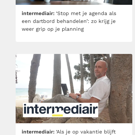
intermediair:
‘Stop met je agenda als
een dartbord behandelen’: zo krijg je
weer grip op je planning
intermediair:
‘Als je op vakantie blijft