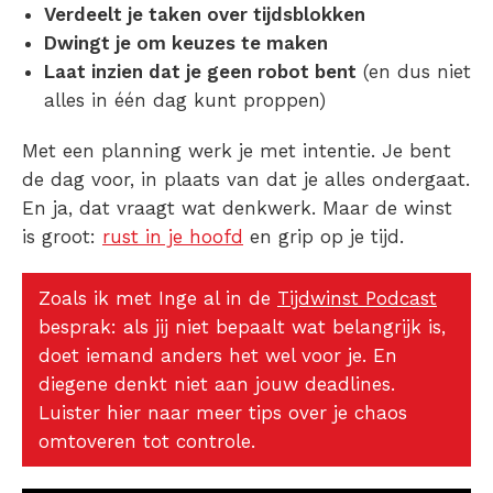
Verdeelt je taken over tijdsblokken
Dwingt je om keuzes te maken
Laat inzien dat je geen robot bent
(en dus niet
alles in één dag kunt proppen)
Met een
planning
werk je met intentie. Je bent
de dag voor, in plaats van dat je alles ondergaat.
En ja, dat vraagt wat denkwerk. Maar de winst
is groot:
rust in je hoofd
en grip op je tijd.
Zoals ik met Inge al in de
Tijdwinst Podcast
besprak: als jij niet bepaalt wat belangrijk is,
doet iemand anders het wel voor je. En
diegene denkt niet aan jouw deadlines.
Luister hier naar meer tips over je chaos
omtoveren tot controle.