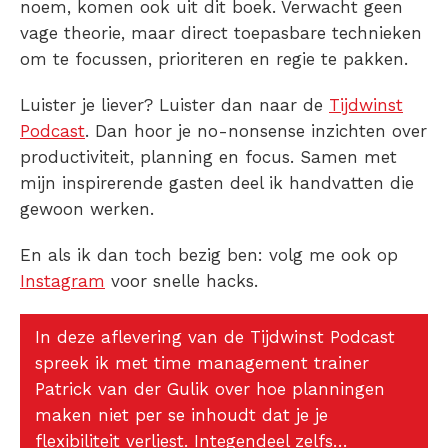
noem, komen ook uit dit boek. Verwacht geen
vage theorie, maar direct toepasbare technieken
om te focussen, prioriteren en regie te pakken.
Luister je liever? Luister dan naar de
Tijdwinst
Podcast
. Dan hoor je no-nonsense inzichten over
productiviteit, planning en focus. Samen met
mijn inspirerende gasten deel ik handvatten die
gewoon werken.
En als ik dan toch bezig ben: volg me ook op
Instagram
voor snelle hacks.
In deze aflevering van de Tijdwinst Podcast
spreek ik met time management trainer
Patrick van der Gulik over hoe planningen
maken niet per se inhoudt dat je je
flexibiliteit verliest. Integendeel zelfs…