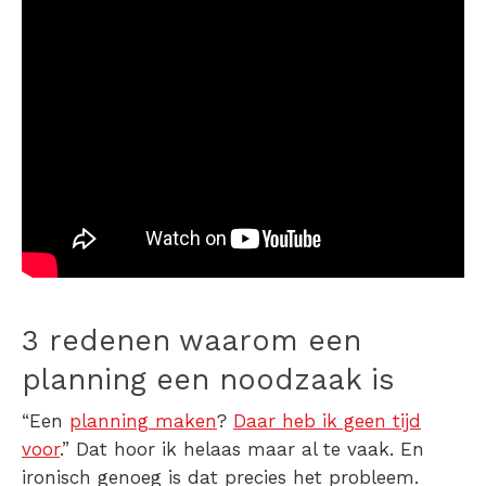
3 redenen waarom een
planning een noodzaak is
“Een
planning maken
?
Daar heb ik geen tijd
voor
.” Dat hoor ik helaas maar al te vaak. En
ironisch genoeg is dat precies het probleem.