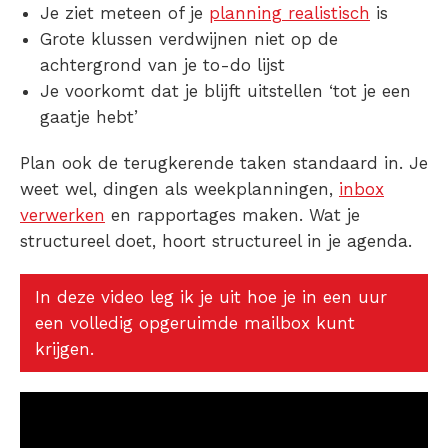
Je ziet meteen of je
planning realistisch
is
Grote klussen verdwijnen niet op de
achtergrond van je to-do lijst
Je voorkomt dat je blijft uitstellen ‘tot je een
gaatje hebt’
Plan ook de terugkerende taken standaard in. Je
weet wel, dingen als weekplanningen,
inbox
verwerken
en rapportages maken. Wat je
structureel doet, hoort structureel in je agenda.
In deze video leg ik je uit hoe je in een uur
een volledig opgeruimde mailbox kunt
krijgen.