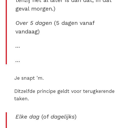
tenzij het al later is dan dat, in dat
geval morgen.)
Over 5 dagen
(5 dagen vanaf
vandaag)
…
…
Je snapt ’m.
Ditzelfde principe geldt voor terugkerende
taken.
Elke dag
(of
dagelijks
)