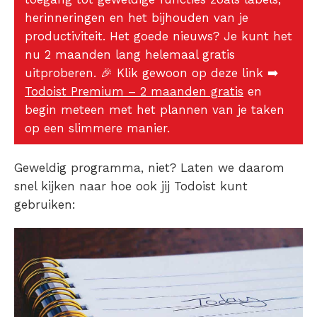
herinneringen en het bijhouden van je
productiviteit. Het goede nieuws? Je kunt het
nu 2 maanden lang helemaal gratis
uitproberen.
🎉
Klik gewoon op deze link
➡️
Todoist Premium – 2 maanden gratis
en
begin meteen met het plannen van je taken
op een slimmere manier.
Geweldig programma, niet? Laten we daarom
snel kijken naar hoe ook jij Todoist kunt
gebruiken: