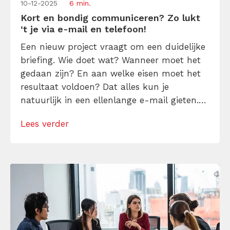
10-12-2025
6 min.
Kort en bondig communiceren? Zo lukt
‘t je via e-mail en telefoon!
Een nieuw project vraagt om een duidelijke
briefing. Wie doet wat? Wanneer moet het
gedaan zijn? En aan welke eisen moet het
resultaat voldoen? Dat alles kun je
natuurlijk in een ellenlange e-mail gieten.
Maar je kunt het ook efficiënter aanpakken
Lees verder
door kort en bondig te communiceren.
Zowel via e-mail als in je (online)
werkoverleg.