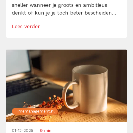
sneller wanneer je groots en ambitieus
denkt of kun je je toch beter bescheiden
opstellen? Reik je naar de sterren of blijf je
Lees verder
met beide voeten op de grond? Het
antwoord:
Timemanagement.nl
01-12-2025
9 min.