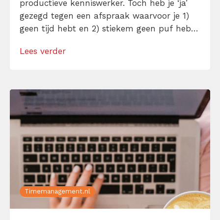
productieve kenniswerker. Toch heb je ‘ja’
gezegd tegen een afspraak waarvoor je 1)
geen tijd hebt en 2) stiekem geen puf hebt.
Hoe kom je hier onderuit? Onderstaande
Lees verder
stappen helpen je een afspraak afzeggen
(definitief of door ‘m te verzetten). Dit is hoe
dat werkt:
Timemanagement.nl