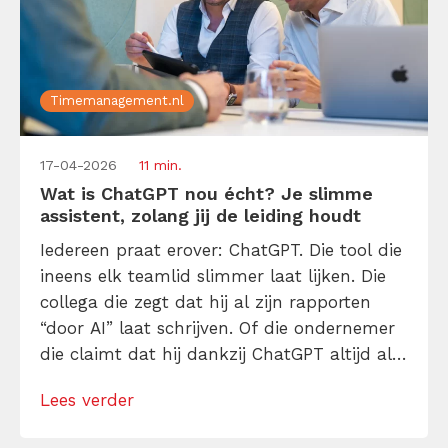
Timemanagement.nl
17-04-2026
11 min.
Wat is ChatGPT nou écht? Je slimme
assistent, zolang jij de leiding houdt
Iedereen praat erover: ChatGPT. Die tool die
ineens elk teamlid slimmer laat lijken. Die
collega die zegt dat hij al zijn rapporten
“door AI” laat schrijven. Of die ondernemer
die claimt dat hij dankzij ChatGPT altijd als
eerste op de trends inspeelt. AI heeft in een
Lees verder
paar jaar tijd een plek veroverd in elke
werkdag, van projectmanagement tot