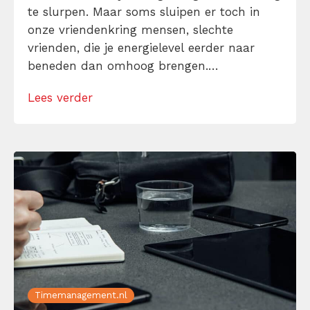
te slurpen. Maar soms sluipen er toch in
onze vriendenkring mensen, slechte
vrienden, die je energielevel eerder naar
beneden dan omhoog brengen.
Herkenbaar? Vrienden die altijd te laat
Lees verder
komen (of last-minute de afspraak
cancellen). Vrienden die nooit iets
teruggeven of zich als een Houdini
gedragen als je ze echt nodig hebt. Of […]
Timemanagement.nl