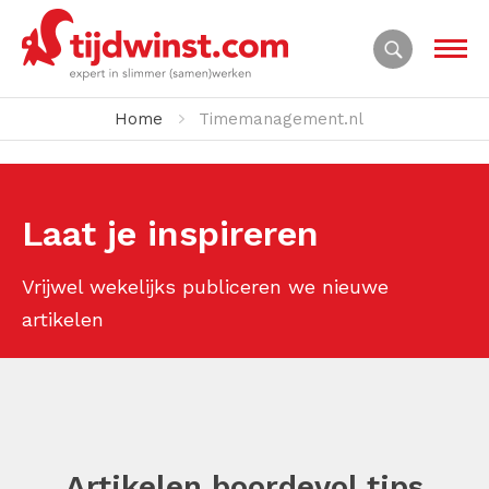
Home
Timemanagement.nl
Laat je inspireren
Vrijwel wekelijks publiceren we nieuwe
artikelen
Artikelen boordevol tips