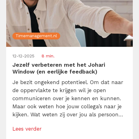
Timemanagement.nl
12-12-2025
8 min.
Jezelf verbeteren met het Johari
Window (en eerlijke feedback)
Je bezit ongekend potentieel. Om dat naar
de oppervlakte te krijgen wil je open
communiceren over je kennen en kunnen.
Maar ook weten hoe jouw collega’s naar je
kijken. Wat weten zij over jou als persoon
dat jij niet van jezelf weet? En hoe kom je
Lees verder
daarachter? Het Johari Window helpt je
deze inzichten boven tafel te krijgen. Dat