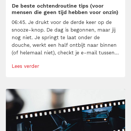
De beste ochtendroutine tips (voor
mensen die geen tijd hebben voor onzin)
06:45. Je drukt voor de derde keer op de
snooze-knop. De dag is begonnen, maar jij
nog niet. Je springt te laat onder de
douche, werkt een half ontbijt naar binnen
(of helemaal niet), checkt je e-mail tussen
tandenpoetsen en koffiezetten door en start
Lees verder
je werkdag al moe, afgeleid en achter de
feiten aan. Herkenbaar? Dan is dit artikel
voor […]