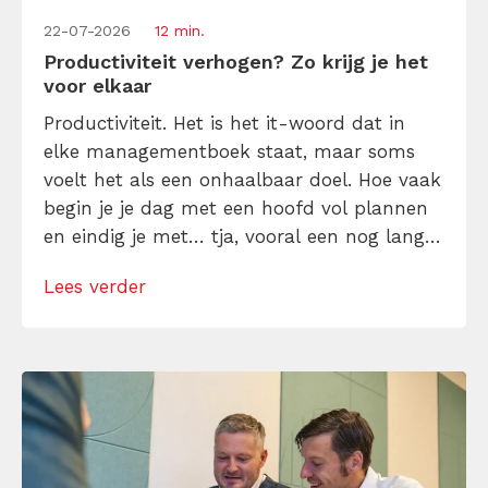
22-07-2026
12 min.
Productiviteit verhogen? Zo krijg je het
voor elkaar
Productiviteit. Het is het it-woord dat in
elke managementboek staat, maar soms
voelt het als een onhaalbaar doel. Hoe vaak
begin je je dag met een hoofd vol plannen
en eindig je met… tja, vooral een nog langer
to-dolijstje? Geen zorgen, je bent niet de
Lees verder
enige. We willen allemaal meer gedaan
krijgen in minder tijd. Laat me je daarom
helpen […]