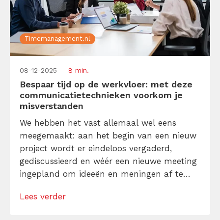
Timemanagement.nl
08-12-2025
8 min.
Bespaar tijd op de werkvloer: met deze
communicatietechnieken voorkom je
misverstanden
We hebben het vast allemaal wel eens
meegemaakt: aan het begin van een nieuw
project wordt er eindeloos vergaderd,
gediscussieerd en wéér een nieuwe meeting
ingepland om ideeën en meningen af te
stemmen. Het voelt belangrijk. Alle neuzen
Lees verder
moeten immers dezelfde kant op wijzen,
toch? Maar als je écht tijd wilt besparen en