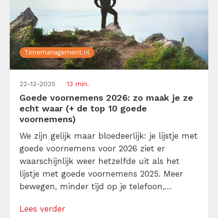
Timemanagement.nl
22-12-2025
13 min.
Goede voornemens 2026: zo maak je ze
echt waar (+ de top 10 goede
voornemens)
We zijn gelijk maar bloedeerlijk: je lijstje met
goede voornemens voor 2026 ziet er
waarschijnlijk weer hetzelfde uit als het
lijstje met goede voornemens 2025. Meer
bewegen, minder tijd op je telefoon,
eindelijk die gezonde ontbijtroutine
Lees verder
oppakken, je kent het wel. En ja, de kans is