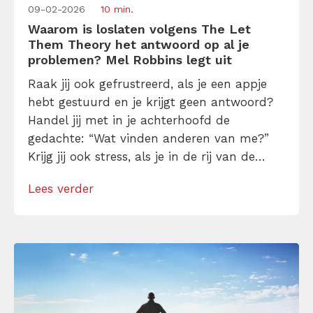
09-02-2026
10 min.
Waarom is loslaten volgens The Let
Them Theory het antwoord op al je
problemen? Mel Robbins legt uit
Raak jij ook gefrustreerd, als je een appje
hebt gestuurd en je krijgt geen antwoord?
Handel jij met in je achterhoofd de
gedachte: “Wat vinden anderen van me?”
Krijg jij ook stress, als je in de rij van de
supermarkt staat en de kassière werkt
Lees verder
super traag? Wat deze voorbeelden gemeen
hebben? Je hebt geen controle over de
acties van […]