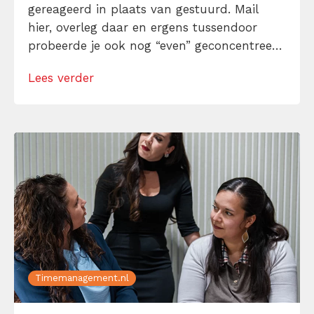
gereageerd in plaats van gestuurd. Mail
hier, overleg daar en ergens tussendoor
probeerde je ook nog “even” geconcentreerd
te werken. F*ck, weer mislukt! Het
Lees verder
antwoord? De time management methode:
time blocking. Time blocking is geen hip
trucje voor productiviteitsnerds met
kleurige agenda’s, maar […]
Timemanagement.nl