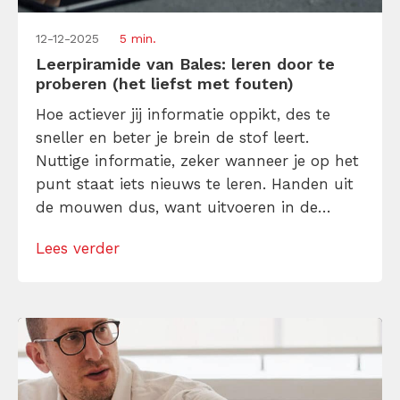
12-12-2025
5 min.
Leerpiramide van Bales: leren door te
proberen (het liefst met fouten)
Hoe actiever jij informatie oppikt, des te
sneller en beter je brein de stof leert.
Nuttige informatie, zeker wanneer je op het
punt staat iets nieuws te leren. Handen uit
de mouwen dus, want uitvoeren in de
praktijk? Dát is hoe je volgens de
Lees verder
“bedenker” van de Leerpiramide van Bales
leert. En fouten maken? Dát is hoe je
volgens hem […]