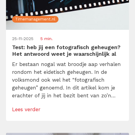
Timemanagement.nl
25-11-2025
5 min.
Test: heb jij een fotografisch geheugen?
Het antwoord weet je waarschijnlijk al
Er bestaan nogal wat broodje aap verhalen
rondom het eidetisch geheugen. In de
volksmond ook wel het “fotografisch
geheugen” genoemd. In dit artikel kom je
erachter of jij in het bezit bent van zo’n
mystiek supergeheugen of dat je dingen
Lees verder
gewoon goed kunt onthouden. En van
nature een zeef van een brein? Pas dan
deze tips toe. Je ontwikkelt er […]