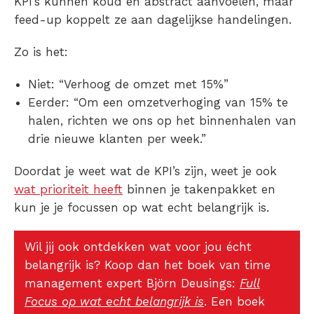
KPI’s kunnen koud en abstract aanvoelen, maar
feed-up koppelt ze aan dagelijkse handelingen.
Zo is het:
Niet: “Verhoog de omzet met 15%”
Eerder: “Om een omzetverhoging van 15% te
halen, richten we ons op het binnenhalen van
drie nieuwe klanten per week.”
Doordat je weet wat de KPI’s zijn, weet je ook
wat prioriteit heeft
binnen je takenpakket en
kun je je focussen op wat echt belangrijk is.
Wil jij ook ontdekken wat voor jou écht
belangrijk is? Koop dan het boek van time
management expert Björn Deusings:
Full
Focus op wat echt belangrijk is
. Een boek