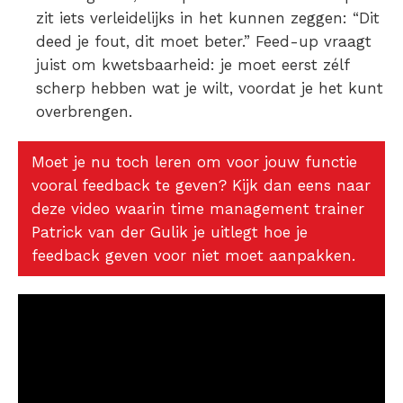
zit iets verleidelijks in het kunnen zeggen: “Dit
deed je fout, dit moet beter.” Feed-up vraagt
juist om kwetsbaarheid: je moet eerst zélf
scherp hebben wat je wilt, voordat je het kunt
overbrengen.
Moet je nu toch leren om voor jouw functie
vooral feedback te geven? Kijk dan eens naar
deze video waarin time management trainer
Patrick van der Gulik je uitlegt hoe je
feedback geven voor niet moet aanpakken.