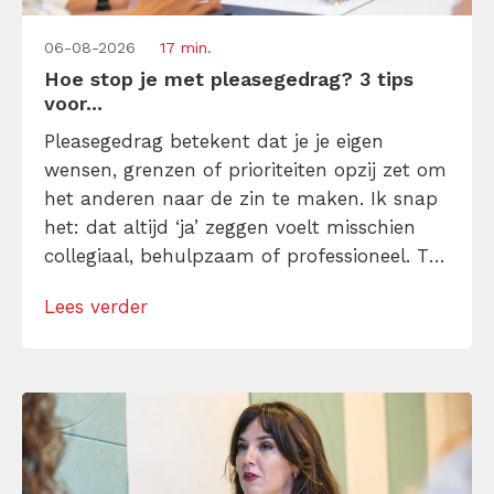
06-08-2026
17 min.
Hoe stop je met pleasegedrag? 3 tips
voor...
Pleasegedrag betekent dat je je eigen
wensen, grenzen of prioriteiten opzij zet om
het anderen naar de zin te maken. Ik snap
het: dat altijd ‘ja’ zeggen voelt misschien
collegiaal, behulpzaam of professioneel. Tot
je merkt dat je agenda volloopt met
Lees verder
andermans prioriteiten en je eigen werk
onderaan blijft bungelen en dat alleen
omdat je iemand niet wilt teleurstellen. Leer
[…]