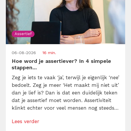
Assertief
06-08-2026
16 min.
Hoe word je assertiever? In 4 simpele
stappen...
Zeg je iets te vaak ‘ja’, terwijl je eigenlijk ‘nee’
bedoelt. Zeg je meer ‘Het maakt mij niet uit’
dan je lief is? Dan is dat een duidelijk teken
dat je assertief moet worden. Assertiviteit
klinkt echter voor veel mensen nog steeds
alsof je egoïstisch of gemeen moet worden,
Lees verder
maar dat is niet zo. Assertiviteit draait juist
om duidelijk zijn, […]