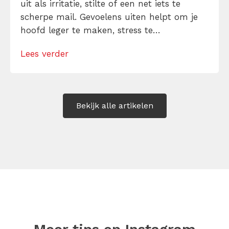
uit als irritatie, stilte of een net iets te
scherpe mail. Gevoelens uiten helpt om je
hoofd leger te maken, stress te
verminderen en eerlijker te communiceren.
Lees verder
Maar hoe doe je dat zonder drama, verwijt
of ongemakkelijke biecht? Leer in 10
stappen je gevoelens […]
Bekijk alle artikelen