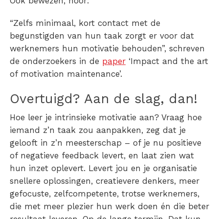
Ook bewezen, hoor:
“Zelfs minimaal, kort contact met de
begunstigden van hun taak zorgt er voor dat
werknemers hun motivatie behouden”, schreven
de onderzoekers in de
paper
‘Impact and the art
of motivation maintenance’.
Overtuigd? Aan de slag, dan!
Hoe leer je intrinsieke motivatie aan?
Vraag
hoe
iemand z’n taak zou aanpakken,
zeg
dat je
gelooft in z’n meesterschap – of je nu positieve
of negatieve feedback levert, en laat
zien
wat
hun inzet oplevert. Levert jou en je organisatie
snellere oplossingen, creatievere denkers, meer
gefocuste, zelfcompetente, trotse werknemers,
die met meer plezier hun werk doen én die beter
resultaat leveren. Op de lange termijn. Dat kun