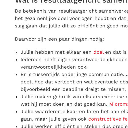
Wat is resultaatgericht same
De betekenis van resultaatgericht samenwerken
het gezamenlijke doel voor ogen houdt en dat j
slag gaan dat jullie dit zo efficiënt en goed mo
Daarvoor zijn een paar dingen nodig:
Jullie hebben met elkaar een
doel
en dat is
Iedereen heeft eigen verantwoordelijkhede
verantwoordelijkheden ook.
Er is tussentijds onderlinge communicatie. 
doet, hoe dat verloopt en wat eventuele obsta
bijvoorbeeld een deadline dreigt te missen, g
Jullie maken gebruik van elkaars expertise
wat hij moet doen en dat goed kan.
Microm
Jullie waarderen elkaar en laten het aan el
gaan, maar jullie geven ook
constructieve f
Jullie werken efficiënt en steken dus preci