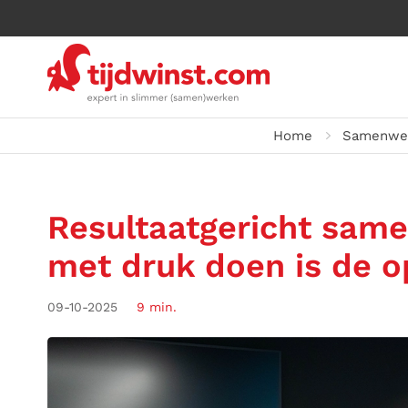
Home
Samenwe
Resultaatgericht sam
met druk doen is de o
09-10-2025
9 min.