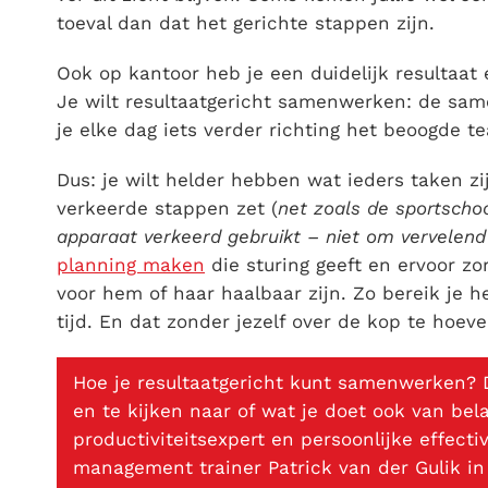
toeval dan dat het gerichte stappen zijn.
Ook op kantoor heb je een duidelijk resultaat 
Je wilt resultaatgericht samenwerken: de sam
je elke dag iets verder richting het beoogde t
Dus: je wilt helder hebben wat ieders taken zi
verkeerde stappen zet (
net zoals de sportschoo
apparaat verkeerd gebruikt – niet om vervelend 
planning maken
die sturing geeft en ervoor zo
voor hem of haar haalbaar zijn. Zo bereik je he
tijd. En dat zonder jezelf over de kop te hoev
Hoe je resultaatgericht kunt samenwerken?
en te kijken naar of wat je doet ook van bela
productiviteitsexpert en persoonlijke effecti
management trainer Patrick van der Gulik in 