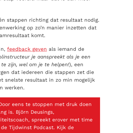
én stappen richting dat resultaat nodig.
enwerking op zo’n manier inzetten dat
eamresultaat komt.
jn,
feedback geven
als iemand de
linstructeur je aanspreekt als je een
te zijn, wel om je te helpen!
), een
rgen dat iedereen die stappen zet die
t snelste resultaat in zo min mogelijk
en werken.
 Door eens te stoppen met druk doen
ng is. Björn Deusings,
viteitscoach, spreekt erover met time
de Tijdwinst Podcast. Kijk de