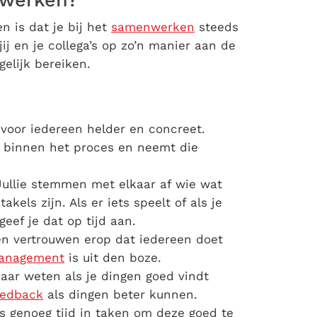
nwerken?
 is dat je bij het
samenwerken
steeds
ij en je collega’s op zo’n manier aan de
gelijk bereiken.
 voor iedereen helder en concreet.
n binnen het proces en neemt die
Jullie stemmen met elkaar af wie wat
kels zijn. Als er iets speelt of als je
eef je dat op tijd aan.
 en vertrouwen erop dat iedereen doet
anagement
is uit den boze.
kaar weten als je dingen goed vindt
eedback
als dingen beter kunnen.
es genoeg tijd in taken om deze goed te