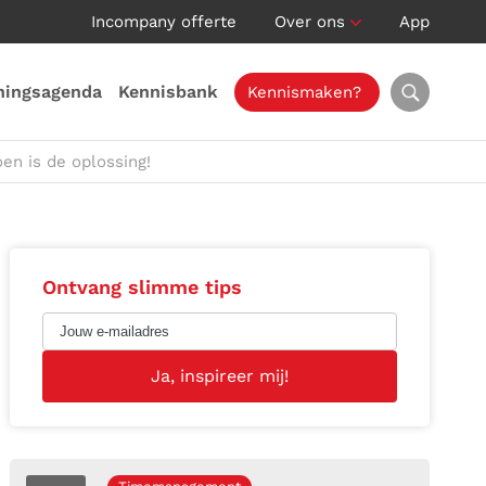
Incompany offerte
Over ons
App
ningsagenda
Kennisbank
Kennismaken?
n is de oplossing!
Ontvang slimme tips