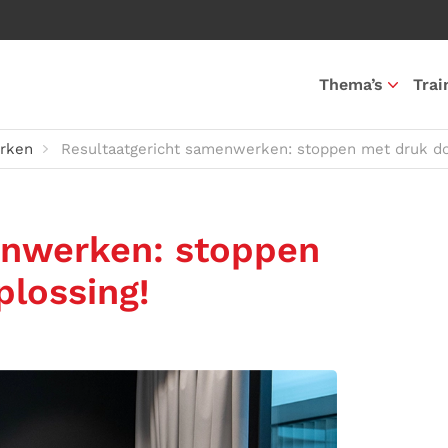
Thema’s
Trai
rken
Resultaatgericht samenwerken: stoppen met druk doe
enwerken: stoppen
plossing!