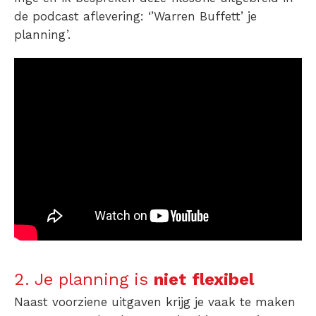
de podcast aflevering: ‘’Warren Buffett’ je
planning’.
2. Je planning is
niet
flexibel
Naast voorziene uitgaven krijg je vaak te maken