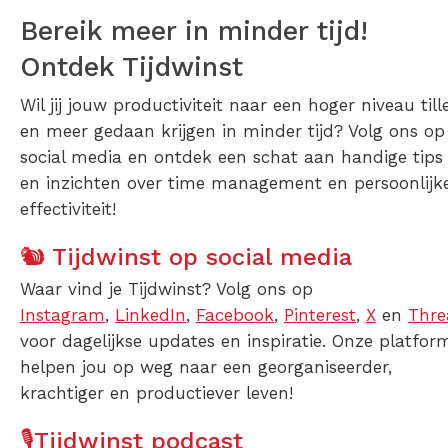
Bereik meer in minder tijd!
Ontdek Tijdwinst
Wil jij jouw productiviteit naar een hoger niveau till
en meer gedaan krijgen in minder tijd? Volg ons op
social media en ontdek een schat aan handige tips
en inzichten over time management en persoonlijk
effectiviteit!
🐿️ Tijdwinst op social media
Waar vind je Tijdwinst? Volg ons op
Instagram
,
LinkedIn
,
Facebook
,
Pinterest
,
X
en
Thre
voor dagelijkse updates en inspiratie. Onze platfor
helpen jou op weg naar een georganiseerder,
krachtiger en productiever leven!
🎙️Tijdwinst podcast