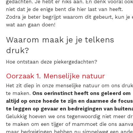
gedachten. Je hebt er niks aan. En denk vooral oo
niet dat je de enige bent die hier last van heeft.
Zodra je beter begrijpt waarom dit gebeurt, kun je 
wat aan gaan doen!
Waarom maak je je telkens
druk?
Hoe ontstaan deze piekergedachten?
Oorzaak 1. Menselijke natuur
Het zit diep in onze menselijke natuur om ons dru
te maken.
Ons oerinstinct heeft ons geleerd om
altijd op onze hoede te zijn en daarmee de focus
te leggen op gevaar en bedreigingen van buiten
Gelukkig hoeven we ons tegenwoordig niet meer
d
te maken om
een tijger of mammoet die ons aanva
maar bedreigingen hebben nu simpelweg een ande