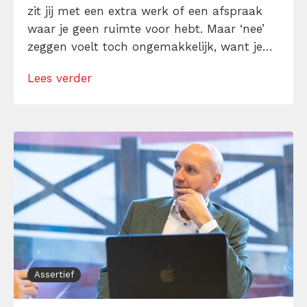
zit jij met een extra werk of een afspraak
waar je geen ruimte voor hebt. Maar ‘nee’
zeggen voelt toch ongemakkelijk, want je
denkt dat het bot is en je voelt je schuldig
Lees verder
erna. Toch is ‘nee’ soms precies wat je nodig
hebt […]
Assertief