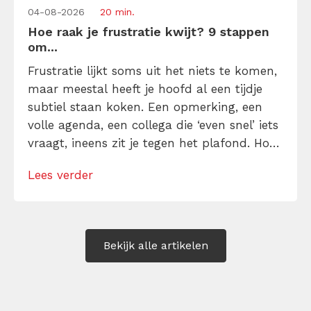
04-08-2026
20 min.
Hoe raak je frustratie kwijt? 9 stappen
om...
Frustratie lijkt soms uit het niets te komen,
maar meestal heeft je hoofd al een tijdje
subtiel staan koken. Een opmerking, een
volle agenda, een collega die ‘even snel’ iets
vraagt, ineens zit je tegen het plafond. Hoe
kun je je frustratie kwijt raken zonder te
Lees verder
ontploffen of alles op te kroppen? Ontdek
hier manieren om direct en op de […]
Bekijk alle artikelen