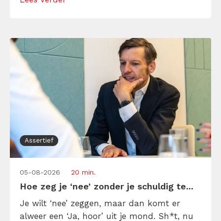
Maar hoe doe je dat zonder drama, verwijt
of ongemakkelijke biecht? Leer in 10
stappen je gevoelens […]
Assertief
05-08-2026
20 min.
Hoe zeg je ‘nee’ zonder je schuldig te...
Je wilt ‘nee’ zeggen, maar dan komt er
alweer een ‘Ja, hoor’ uit je mond. Sh*t, nu