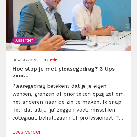
Assertief
06-08-2026
17 min.
Hoe stop je met pleasegedrag? 3 tips
voor...
Pleasegedrag betekent dat je je eigen
wensen, grenzen of prioriteiten opzij zet om
het anderen naar de zin te maken. Ik snap
het: dat altijd ‘ja’ zeggen voelt misschien
collegiaal, behulpzaam of professioneel. Tot
je merkt dat je agenda volloopt met
Lees verder
andermans prioriteiten en je eigen werk