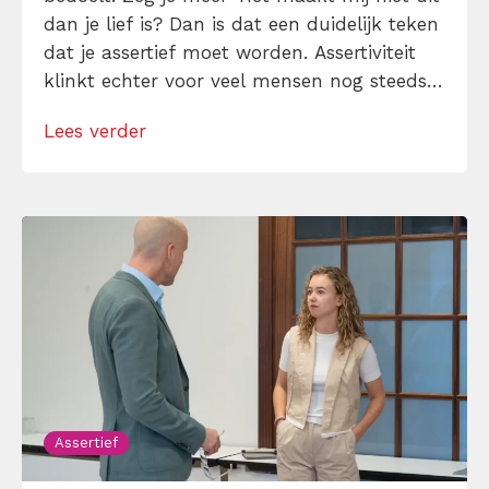
dan je lief is? Dan is dat een duidelijk teken
dat je assertief moet worden. Assertiviteit
klinkt echter voor veel mensen nog steeds
alsof je egoïstisch of gemeen moet worden,
Lees verder
maar dat is niet zo. Assertiviteit draait juist
om duidelijk zijn, […]
Assertief