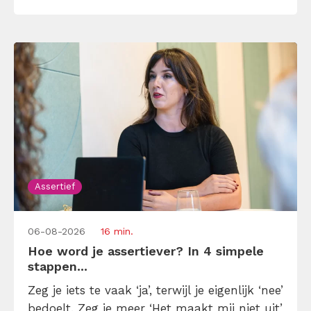
onderaan blijft bungelen en dat alleen
omdat je iemand niet wilt teleurstellen. Leer
[…]
Assertief
06-08-2026
16 min.
Hoe word je assertiever? In 4 simpele
stappen...
Zeg je iets te vaak ‘ja’, terwijl je eigenlijk ‘nee’
bedoelt. Zeg je meer ‘Het maakt mij niet uit’