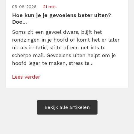
05-08-2026
21 min.
Hoe kun je je gevoelens beter uiten?
Doe...
Soms zit een gevoel dwars, blijft het
rondzingen in je hoofd of komt het er later
uit als irritatie, stilte of een net iets te
scherpe mail. Gevoelens uiten helpt om je
hoofd leger te maken, stress te
verminderen en eerlijker te communiceren.
Lees verder
Maar hoe doe je dat zonder drama, verwijt
of ongemakkelijke biecht? Leer in 10
stappen je gevoelens […]
Bekijk alle artikelen