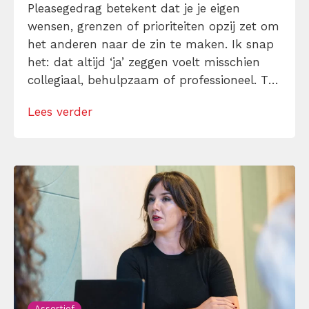
Pleasegedrag betekent dat je je eigen
wensen, grenzen of prioriteiten opzij zet om
het anderen naar de zin te maken. Ik snap
het: dat altijd ‘ja’ zeggen voelt misschien
collegiaal, behulpzaam of professioneel. Tot
je merkt dat je agenda volloopt met
Lees verder
andermans prioriteiten en je eigen werk
onderaan blijft bungelen en dat alleen
omdat je iemand niet wilt teleurstellen. Leer
[…]
Assertief