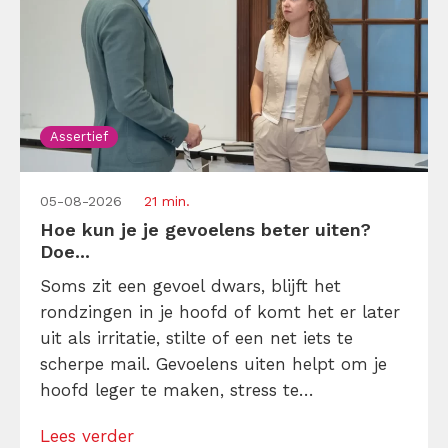
Assertief
05-08-2026
21 min.
Hoe kun je je gevoelens beter uiten?
Doe...
Soms zit een gevoel dwars, blijft het
rondzingen in je hoofd of komt het er later
uit als irritatie, stilte of een net iets te
scherpe mail. Gevoelens uiten helpt om je
hoofd leger te maken, stress te
verminderen en eerlijker te communiceren.
Lees verder
Maar hoe doe je dat zonder drama, verwijt