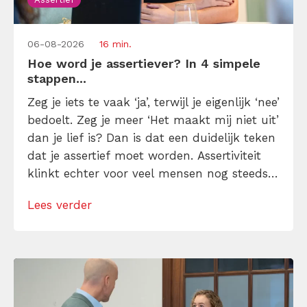
06-08-2026
16 min.
Hoe word je assertiever? In 4 simpele
stappen...
Zeg je iets te vaak ‘ja’, terwijl je eigenlijk ‘nee’
bedoelt. Zeg je meer ‘Het maakt mij niet uit’
dan je lief is? Dan is dat een duidelijk teken
dat je assertief moet worden. Assertiviteit
klinkt echter voor veel mensen nog steeds
alsof je egoïstisch of gemeen moet worden,
Lees verder
maar dat is niet zo. Assertiviteit draait juist
om duidelijk zijn, […]