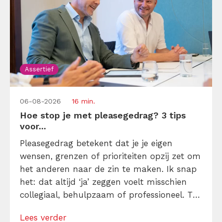
Assertief
06-08-2026
16 min.
Hoe stop je met pleasegedrag? 3 tips
voor...
Pleasegedrag betekent dat je je eigen
wensen, grenzen of prioriteiten opzij zet om
het anderen naar de zin te maken. Ik snap
het: dat altijd ‘ja’ zeggen voelt misschien
collegiaal, behulpzaam of professioneel. Tot
je merkt dat je agenda volloopt met
Lees verder
andermans prioriteiten en je eigen werk