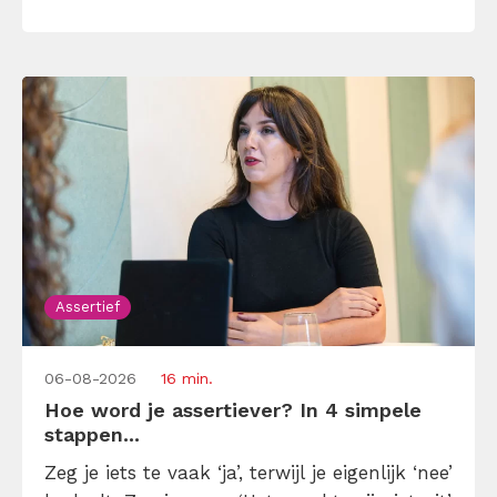
onderaan blijft bungelen en dat alleen
omdat je iemand niet wilt teleurstellen. Leer
[…]
Assertief
06-08-2026
16 min.
Hoe word je assertiever? In 4 simpele
stappen...
Zeg je iets te vaak ‘ja’, terwijl je eigenlijk ‘nee’