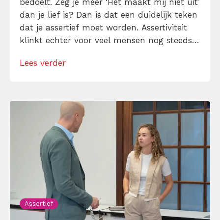
bedoelt. Zeg je meer ‘Het maakt mij niet uit’
dan je lief is? Dan is dat een duidelijk teken
dat je assertief moet worden. Assertiviteit
klinkt echter voor veel mensen nog steeds
alsof je egoïstisch of gemeen moet worden,
Lees verder
maar dat is niet zo. Assertiviteit draait juist
om duidelijk zijn, […]
Assertief