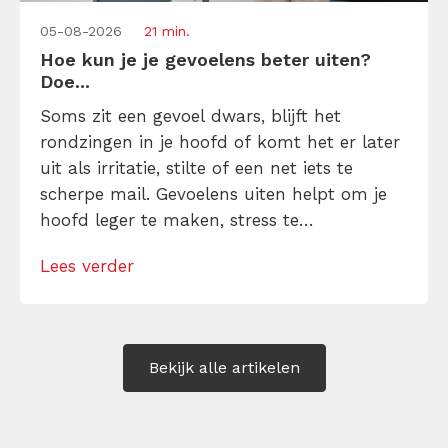
05-08-2026
21 min.
Hoe kun je je gevoelens beter uiten?
Doe...
Soms zit een gevoel dwars, blijft het
rondzingen in je hoofd of komt het er later
uit als irritatie, stilte of een net iets te
scherpe mail. Gevoelens uiten helpt om je
hoofd leger te maken, stress te
verminderen en eerlijker te communiceren.
Lees verder
Maar hoe doe je dat zonder drama, verwijt
of ongemakkelijke biecht? Leer in 10
stappen je gevoelens […]
Bekijk alle artikelen