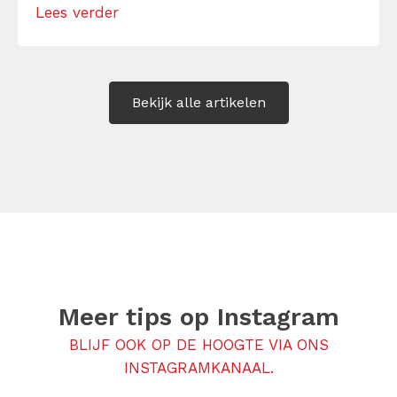
Lees verder
ontploffen of alles op te kroppen? Ontdek
hier manieren om direct en op de […]
Bekijk alle artikelen
Meer tips op
Instagram
BLIJF OOK OP DE HOOGTE VIA ONS
INSTAGRAMKANAAL.