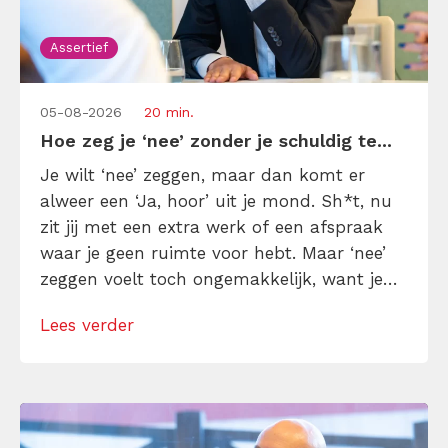
Assertief
05-08-2026
20 min.
Hoe zeg je ‘nee’ zonder je schuldig te...
Je wilt ‘nee’ zeggen, maar dan komt er
alweer een ‘Ja, hoor’ uit je mond. Sh*t, nu
zit jij met een extra werk of een afspraak
waar je geen ruimte voor hebt. Maar ‘nee’
zeggen voelt toch ongemakkelijk, want je
denkt dat het bot is en je voelt je schuldig
Lees verder
erna. Toch is ‘nee’ soms precies wat je nodig
hebt […]