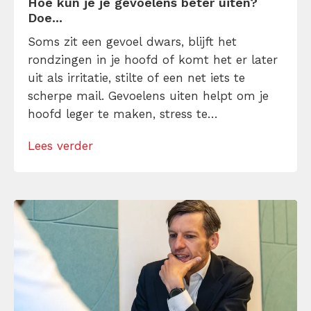
Hoe kun je je gevoelens beter uiten?
Doe...
Soms zit een gevoel dwars, blijft het
rondzingen in je hoofd of komt het er later
uit als irritatie, stilte of een net iets te
scherpe mail. Gevoelens uiten helpt om je
hoofd leger te maken, stress te
verminderen en eerlijker te communiceren.
Lees verder
Maar hoe doe je dat zonder drama, verwijt
of ongemakkelijke biecht? Leer in 10
stappen je gevoelens […]