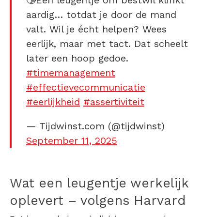
🤥Een leugentje om bestwil klinkt
aardig… totdat je door de mand
valt. Wil je écht helpen? Wees
eerlijk, maar met tact. Dat scheelt
later een hoop gedoe.
#timemanagement
#effectievecommunicatie
#eerlijkheid
#assertiviteit
— Tijdwinst.com (@tijdwinst)
September 11, 2025
Wat een leugentje werkelijk
oplevert – volgens Harvard