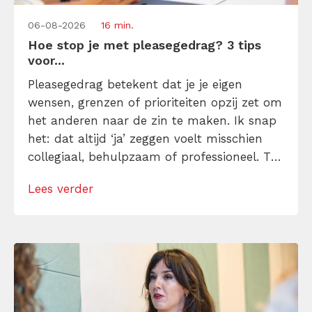
06-08-2026
16 min.
Hoe stop je met pleasegedrag? 3 tips
voor...
Pleasegedrag betekent dat je je eigen
wensen, grenzen of prioriteiten opzij zet om
het anderen naar de zin te maken. Ik snap
het: dat altijd ‘ja’ zeggen voelt misschien
collegiaal, behulpzaam of professioneel. Tot
je merkt dat je agenda volloopt met
Lees verder
andermans prioriteiten en je eigen werk
onderaan blijft bungelen en dat alleen
omdat je iemand niet wilt teleurstellen. Leer
[…]