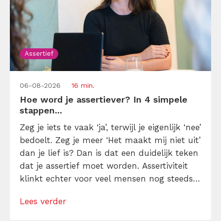
Assertief
06-08-2026
16 min.
Hoe word je assertiever? In 4 simpele
stappen...
Zeg je iets te vaak ‘ja’, terwijl je eigenlijk ‘nee’
bedoelt. Zeg je meer ‘Het maakt mij niet uit’
dan je lief is? Dan is dat een duidelijk teken
dat je assertief moet worden. Assertiviteit
klinkt echter voor veel mensen nog steeds
alsof je egoïstisch of gemeen moet worden,
Lees verder
maar dat is niet zo. Assertiviteit draait juist
om duidelijk zijn, […]