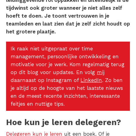
tijdwinst ook groter wanneer je niet alles zelf
hoeft te doen. Je toont vertrouwen in je
teamleden en laat zien dat je zelf zicht houdt op
het grotere plaatje.
Ik raak niet uitgepraat over time
management, persoonlijke ontwikkeling en
motivatie voor je werk. Kom regelmatig terug
op dit blog voor updates. En volg
mij
daarnaast op Instagram of
LinkedIn
. Zo ben
je altijd op de hoogte van het laatste nieuws
en de meest recente inzichten, interessante
feitjes en nuttige tips.
Hoe kun je leren delegeren?
Delegeren kun je leren
uit een boek
. Of je