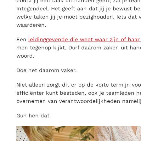
Zodra jij een taak uit handen geeft, zal je te
Integendeel. Het geeft aan dat jij je bewust ben
welke taken jij je moet bezighouden. Iets dat 
waarderen.
Een
leidinggevende die weet waar zijn of haar 
men tegenop kijkt. Durf daarom zaken uit hand
woord.
Doe het daarom vaker.
Niet alleen zorgt dit er op de korte termijn voor
efficiënter kunt besteden, ook je teamleden he
overnemen van verantwoordelijkheden namelij
Gun hen dat.