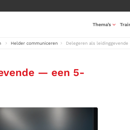
Thema’s
Trai
n
Helder communiceren
Delegeren als leidinggevende
gevende — een 5-