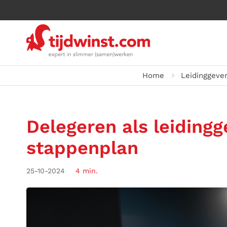
Home
Leidinggeve
Delegeren als leiding
stappenplan
25-10-2024
4 min.