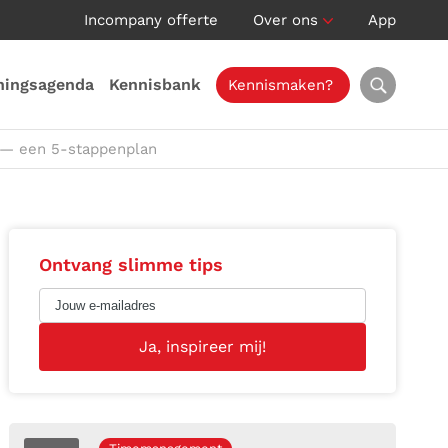
Incompany offerte
Over ons
App
ningsagenda
Kennisbank
Kennismaken?
 — een 5-stappenplan
Ontvang slimme tips