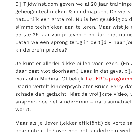
Bij Tijdwinst.com geven we al 20 jaar traininge
geheugentechnieken & mindmappen. De werking
natuurlijk een grote rol. Nu is het gelukkig zo 
slimme technieken aan te leren. Maar wist je 
eerste 25 jaar van je leven – en dan met name
Laten we een sprong terug in de tijd – naar j
kinderbrein precies?
Je kunt er allerlei dikke pillen voor lezen. (En
daar best vlot doorheen!) Lees in dat geval bi
van John Medina. Of bekijk
het KRO-program
Daarin vertelt kinderpsychiater Bruce Perry dat
schade dan gedacht. Niet de vrolijkste video, 
snappen hoe het kinderbrein – na traumatisch
werkt.
Maar als je liever (lekker efficiënt!) de korte 
beknopte uitleg over hoe het kinderbrein werk