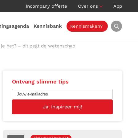
Incompany offerte
Over ons
App
ningsagenda
Kennisbank
Kennismaken?
 je het? – dit zegt de wetenschap
Ontvang slimme tips