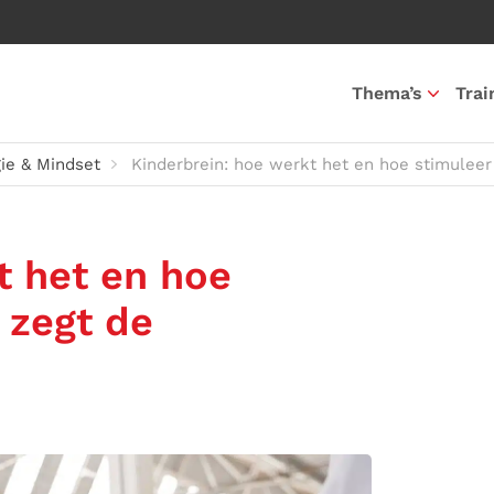
Thema’s
Trai
ie & Mindset
Kinderbrein: hoe werkt het en hoe stimuleer
t het en hoe
t zegt de