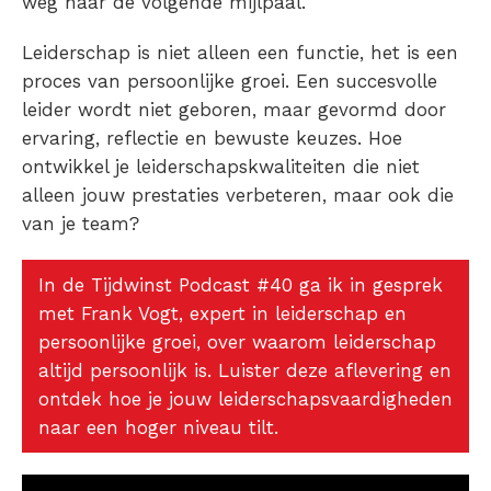
weg naar de volgende mijlpaal.
Leiderschap is niet alleen een functie, het is een
proces van persoonlijke groei. Een succesvolle
leider wordt niet geboren, maar gevormd door
ervaring, reflectie en bewuste keuzes. Hoe
ontwikkel je leiderschapskwaliteiten die niet
alleen jouw prestaties verbeteren, maar ook die
van je team?
In de Tijdwinst Podcast #40 ga ik in gesprek
met Frank Vogt, expert in leiderschap en
persoonlijke groei, over waarom leiderschap
altijd persoonlijk is. Luister deze aflevering en
ontdek hoe je jouw leiderschapsvaardigheden
naar een hoger niveau tilt.