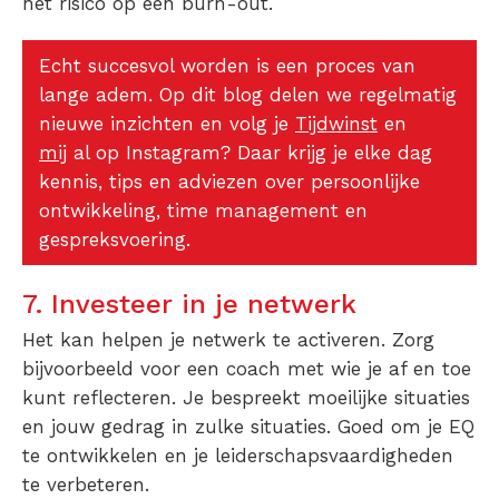
het risico op een burn-out.
Echt succesvol worden is een proces van
lange adem. Op dit blog delen we regelmatig
nieuwe inzichten en volg je
Tijdwinst
en
mij
al op Instagram? Daar krijg je elke dag
kennis, tips en adviezen over persoonlijke
ontwikkeling, time management en
gespreksvoering.
7. Investeer in je netwerk
Het kan helpen je netwerk te activeren. Zorg
bijvoorbeeld voor een coach met wie je af en toe
kunt reflecteren. Je bespreekt moeilijke situaties
en jouw gedrag in zulke situaties. Goed om je EQ
te ontwikkelen en je leiderschapsvaardigheden
te verbeteren.