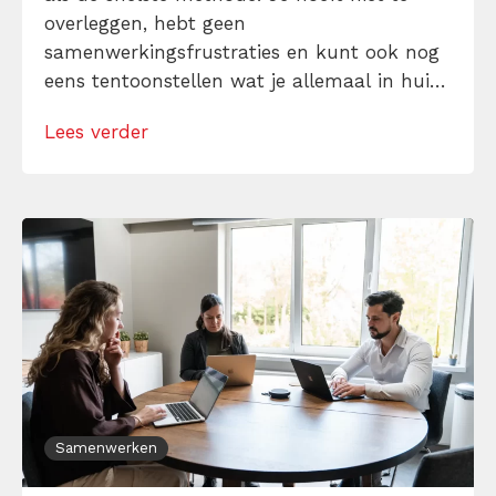
overleggen, hebt geen
samenwerkingsfrustraties en kunt ook nog
eens tentoonstellen wat je allemaal in huis
hebt. Maar die drukdoenerij in je eentje is
Lees verder
zeker niet de meest efficiënte en
professionele manier van werken. Doe het
slimmer, doe het samen. Deze 10 tips leren
je […]
Samenwerken