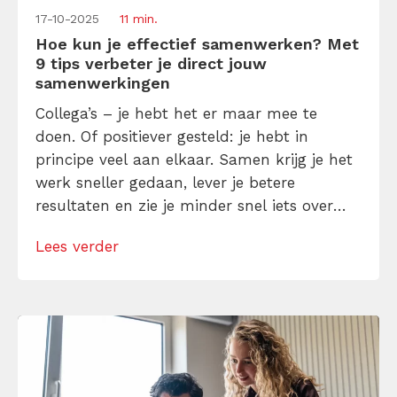
17-10-2025
11 min.
Hoe kun je effectief samenwerken? Met
9 tips verbeter je direct jouw
samenwerkingen
Collega’s – je hebt het er maar mee te
doen. Of positiever gesteld: je hebt in
principe veel aan elkaar. Samen krijg je het
werk sneller gedaan, lever je betere
resultaten en zie je minder snel iets over
het hoofd. Maar écht effectief
Lees verder
samenwerken – dát is wel een vak apart.
Word er met een paar verrassende tips (9
om […]