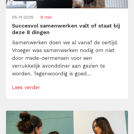
05-11-2025
9 min.
Succesvol samenwerken valt of staat bij
deze 8 dingen
Samenwerken doen we al vanaf de oertijd.
Vroeger was samenwerken nodig om niet
door mede-oermensen voor een
verrukkelijk avonddiner aan gezien te
worden. Tegenwoordig is goed
samenwerken een must om je staande te
Lees verder
houden in de (gelukkig minder
kannibalistische) kantoorjungle én om
goede resultaten af te leveren. Wat kun jij
doen om succesvol samen te werken met
elke willekeurige collega?