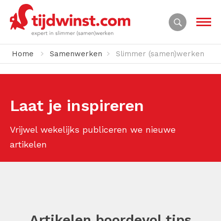
Home
Samenwerken
Slimmer (samen)werken
Laat je inspireren
Vrijwel wekelijks publiceren we nieuwe
artikelen
Artikelen boordevol tips