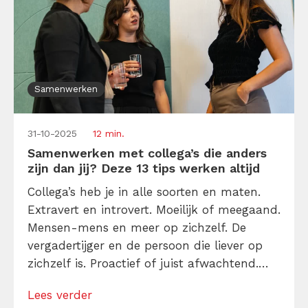
Samenwerken
31-10-2025
12 min.
Samenwerken met collega’s die anders
zijn dan jij? Deze 13 tips werken altijd
Collega’s heb je in alle soorten en maten.
Extravert en introvert. Moeilijk of meegaand.
Mensen-mens en meer op zichzelf. De
vergadertijger en de persoon die liever op
zichzelf is. Proactief of juist afwachtend.
Tja, collega’s zijn net mensen. Ze hebben
Lees verder
allemaal hun talenten en valkuilen. Maar