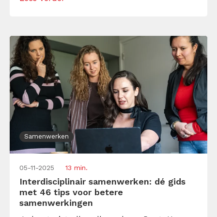
kleuterschool met een tien en een griffel
hebt afgerond. Samenwerken doe je de rest
van je leven. Samenwerkend leren dus ook.
Hoe pak je […]
Samenwerken
05-11-2025
13 min.
Interdisciplinair samenwerken: dé gids
met 46 tips voor betere
samenwerkingen