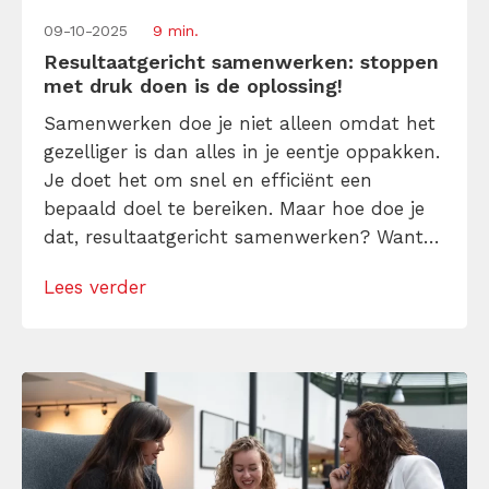
09-10-2025
9 min.
Resultaatgericht samenwerken: stoppen
met druk doen is de oplossing!
Samenwerken doe je niet alleen omdat het
gezelliger is dan alles in je eentje oppakken.
Je doet het om snel en efficiënt een
bepaald doel te bereiken. Maar hoe doe je
dat, resultaatgericht samenwerken? Want
laten we wel wezen: die vele meetings,
Lees verder
telefoontjes tussendoor en talloze e-mails
helpen niet mee. De oplossing is dan ook
juist om te stoppen met […]