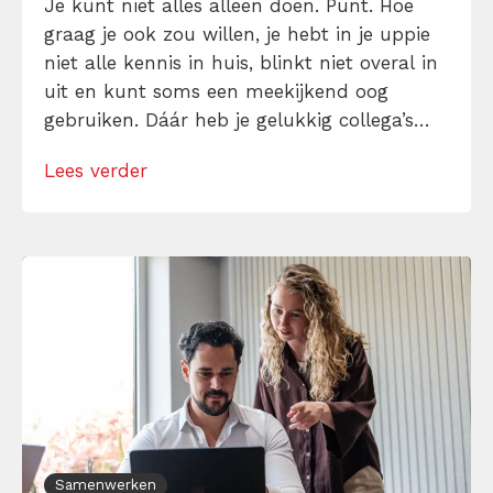
Je kunt niet alles alleen doen. Punt. Hoe
graag je ook zou willen, je hebt in je uppie
niet alle kennis in huis, blinkt niet overal in
uit en kunt soms een meekijkend oog
gebruiken. Dáár heb je gelukkig collega’s
voor! Interdisciplinair samenwerken is een
Lees verder
slimme manier om de krachten te
bundelen. Hoe pak je dat goed aan? Bekijk
ons […]
Samenwerken