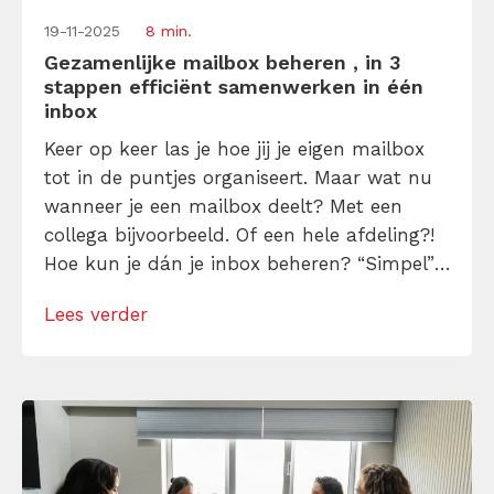
19-11-2025
8 min.
Gezamenlijke mailbox beheren , in 3
stappen efficiënt samenwerken in één
inbox
Keer op keer las je hoe jij je eigen mailbox
tot in de puntjes organiseert. Maar wat nu
wanneer je een mailbox deelt? Met een
collega bijvoorbeeld. Of een hele afdeling?!
Hoe kun je dán je inbox beheren? “Simpel”,
antwoord ik daarop, “Volg deze 3 stappen
Lees verder
en ik leer hoe je efficiënt een gezamenlijke
kunt mailbox beheren.”