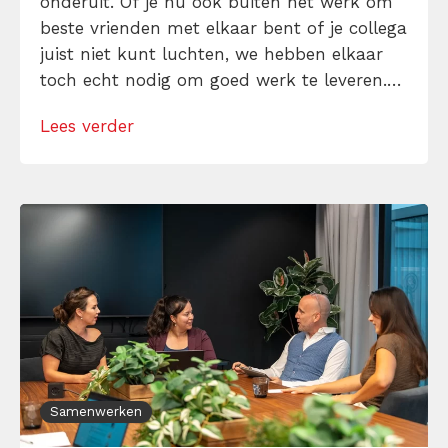
onderuit. Of je nu ook buiten het werk om
beste vrienden met elkaar bent of je collega
juist niet kunt luchten, we hebben elkaar
toch echt nodig om goed werk te leveren.
Gelukkig hoef je niet “elkaars type” te zijn
Lees verder
om door één kantoordeur te kunnen. Met
deze 10 gouden regels voor samenwerken
[…]
Samenwerken