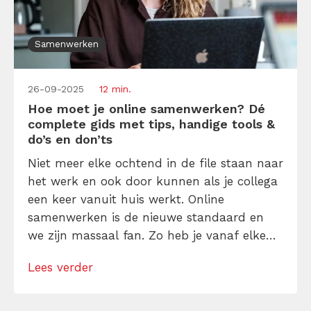
Samenwerken
26-09-2025
12 min.
Hoe moet je online samenwerken? Dé
complete gids met tips, handige tools &
do’s en don’ts
Niet meer elke ochtend in de file staan naar
het werk en ook door kunnen als je collega
een keer vanuit huis werkt. Online
samenwerken is de nieuwe standaard en
we zijn massaal fan. Zo heb je vanaf elke
mogelijke werkplek je collega’s, documenten
Lees verder
en handige tools binnen handbereik. Maar
hoe pak je online samenwerken goed aan?
Hoe voorkom je […]