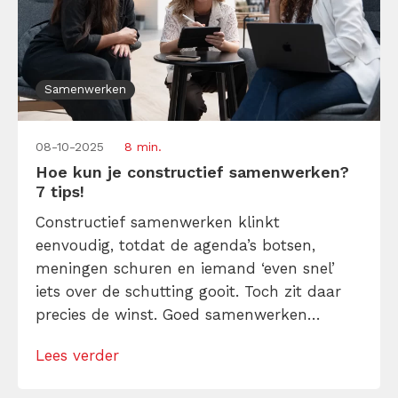
Samenwerken
08-10-2025
8 min.
Hoe kun je constructief samenwerken?
7 tips!
Constructief samenwerken klinkt
eenvoudig, totdat de agenda’s botsen,
meningen schuren en iemand ‘even snel’
iets over de schutting gooit. Toch zit daar
precies de winst. Goed samenwerken
betekent niet dat iedereen altijd gezellig
Lees verder
knikt, maar dat je helder communiceert,
constructieve feedback geeft,