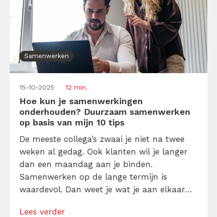
Samenwerken
15-10-2025
12 min.
Hoe kun je samenwerkingen
onderhouden? Duurzaam samenwerken
op basis van mijn 10 tips
De meeste collega’s zwaai je niet na twee
weken al gedag. Ook klanten wil je langer
dan een maandag aan je binden.
Samenwerken op de lange termijn is
waardevol. Dan weet je wat je aan elkaar
hebt, kun je op elkaar bouwen en nog
Lees verder
meer. Kortom: duurzaam samenwerken is