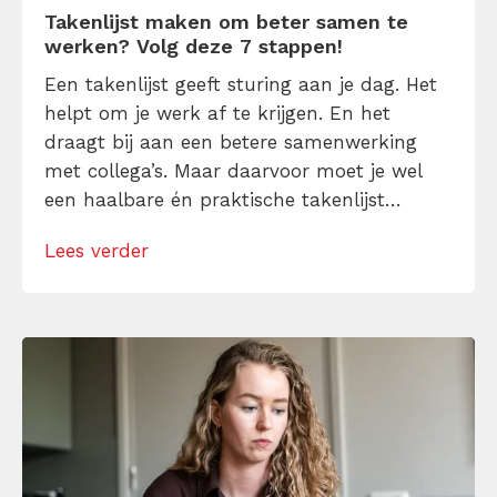
Takenlijst maken om beter samen te
werken? Volg deze 7 stappen!
Een takenlijst geeft sturing aan je dag. Het
helpt om je werk af te krijgen. En het
draagt bij aan een betere samenwerking
met collega’s. Maar daarvoor moet je wel
een haalbare én praktische takenlijst
maken. En daar gaat het regelmatig mis.
Lees verder
Takenlijsten zijn vaak niet concreet genoeg,
veel te ambitieus of niet afgestemd op de
samenwerking met anderen. Hoe […]