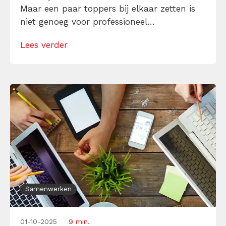
Maar een paar toppers bij elkaar zetten is
niet genoeg voor professioneel
samenwerken. Net als bij teams op het
Lees verder
voetbalveld en in het leger gaat het ook bij
samenwerken binnen een team om één
ding: vertrouwen. Dit zijn de drie lessen […]
Samenwerken
01-10-2025
9 min.