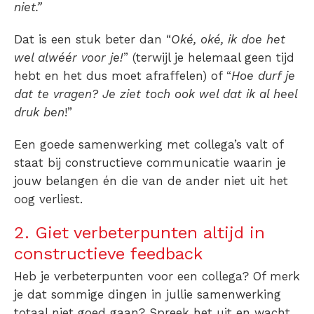
niet.”
Dat is een stuk beter dan “
Oké, oké, ik doe het
wel alwéér voor je!
” (terwijl je helemaal geen tijd
hebt en het dus moet afraffelen) of “
Hoe durf je
dat te vragen? Je ziet toch ook wel dat ik al heel
druk ben
!”
Een
goede samenwerking met collega’s
valt of
staat bij constructieve communicatie waarin je
jouw belangen én die van de ander niet uit het
oog verliest.
2. Giet verbeterpunten altijd in
constructieve feedback
Heb je verbeterpunten voor een collega? Of merk
je dat sommige dingen in jullie samenwerking
totaal niet goed gaan? Spreek het uit en wacht