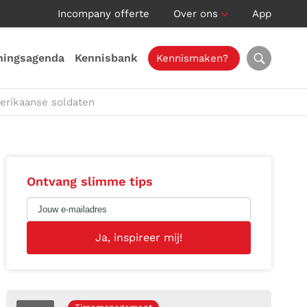
Incompany offerte
Over ons
App
ningsagenda
Kennisbank
Kennismaken?
erikaanse soldaten
Ontvang slimme tips