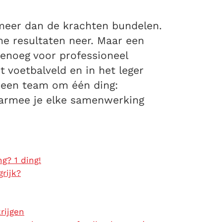
eer dan de krachten bundelen.
che resultaten neer. Maar een
 genoeg voor professioneel
 voetbalveld en in het leger
 een team om één ding:
waarmee je elke samenwerking
g? 1 ding!
rijk?
rijgen