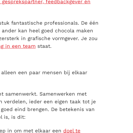
gesprekspartner, feedbackgever én
 stuk fantastische professionals. De één
e ander kan heel goed chocola maken
zersterk in grafische vormgever. Je zou
ng in een team
staat.
alleen een paar mensen bij elkaar
écht samenwerkt. Samenwerken met
en verdelen, ieder een eigen taak tot je
n goed eind brengen. De betekenis van
s, is dit:
oep in om met elkaar een
doel te