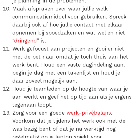
je planning in de problemen.
Maak afspraken over waar jullie welk
communicatiemiddel voor gebruiken
. Spreek
daarbij ook af hoe jullie contact met elkaar
opnemen bij spoedzaken en wat wel en niet
“
dringend
” is.
Werk gefocust aan projecten
en gooi er niet
met de pet naar omdat je toch thuis aan het
werk bent. Houd een vaste dagindeling aan,
begin je dag met een takenlijst en houd je
daar zoveel mogelijk aan.
Houd je teamleden op de hoogte
van waar je
aan werkt en geef het op tijd aan als je ergens
tegenaan loopt.
Zorg voor een goede
werk-privébalans
.
Voorkom dat je tijdens het werk ook met de
was bezig bent of dat je na werktijd nog
regelmatig op je laptop spiekt voor