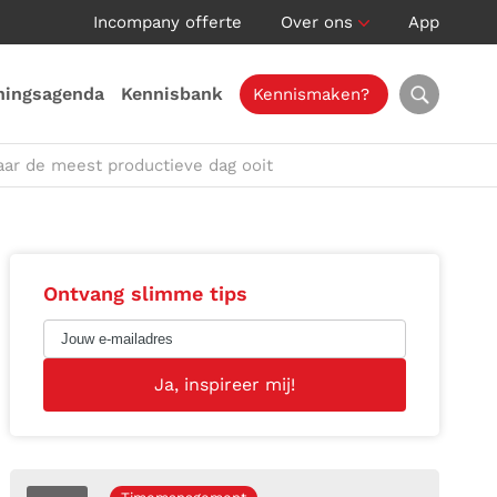
Incompany offerte
Over ons
App
ningsagenda
Kennisbank
Kennismaken?
naar de meest productieve dag ooit
Ontvang slimme tips