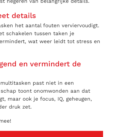
st negeren van belangrijke details.
et details
sken het aantal fouten verviervoudigt.
het schakelen tussen taken je
rmindert, wat weer leidt tot stress en
ogend en vermindert de
 multitasken past niet in een
enschap toont onomwonden aan dat
agt, maar ook je focus, IQ, geheugen,
der druk zet.
rmee!