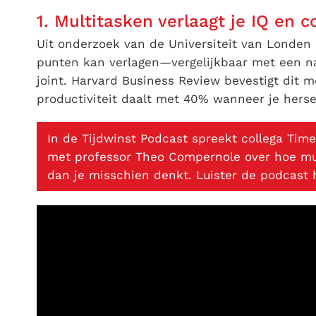
1. Multitasken verlaagt je IQ en
Uit onderzoek van de Universiteit van Londen 
punten kan verlagen—vergelijkbaar met een na
joint. Harvard Business Review bevestigt dit m
productiviteit daalt met 40% wanneer je hers
In de Tijdwinst Podcast spreekt collega Ti
met professor Theo Compernole over hoe mul
dan je misschien denkt. Luister de podcast h