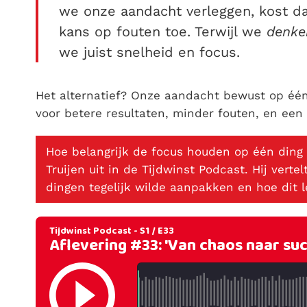
we onze aandacht verleggen, kost da
kans op fouten toe. Terwijl we
denke
we juist snelheid en focus.
Het alternatief? Onze aandacht bewust op één
voor betere resultaten, minder fouten, en een 
Hoe belangrijk de focus houden op één ding
Truijen uit in de Tijdwinst Podcast. Hij vert
dingen tegelijk wilde aanpakken en hoe dit le