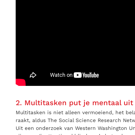
2. Multitasken put je mentaal uit
Multitasken is niet alleen vermoeiend, het bela
raakt, aldus The Social Science Research Netwo
Uit een onderzoek van Western Washington Uni