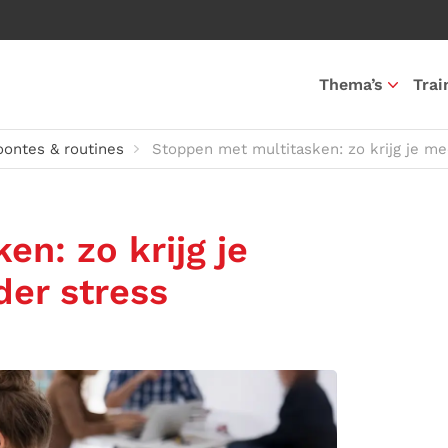
Thema’s
Trai
ontes & routines
Stoppen met multitasken: zo krijg je m
n: zo krijg je
er stress