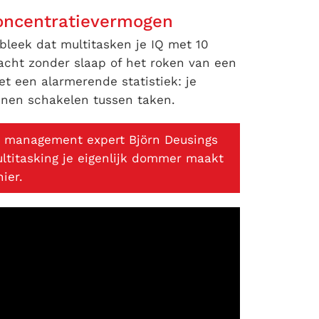
 concentratievermogen
bleek dat multitasken je IQ met 10
cht zonder slaap of het roken van een
et een alarmerende statistiek: je
enen schakelen tussen taken.
me management expert Björn Deusings
titasking je eigenlijk dommer maakt
ier.