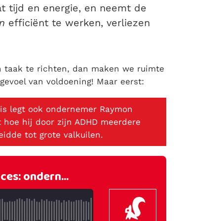
t tijd en energie, en neemt de
n
efficiënt te werken, verliezen
 taak te richten, dan maken we ruimte
gevoel van voldoening! Maar eerst:
 is legt ook ondernemer Raymon
elt hoe hij door zijn ADHD meerdere
idde tot grote valkuilen.