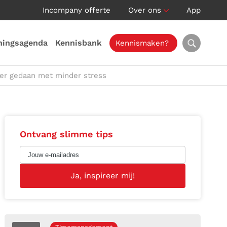
Incompany offerte
Over ons
App
ningsagenda
Kennisbank
Kennismaken?
eer gedaan met minder stress
Ontvang slimme tips