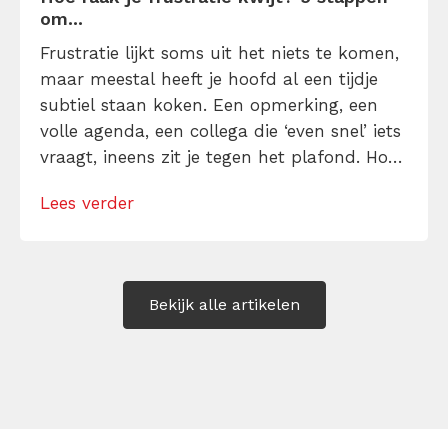
om...
Frustratie lijkt soms uit het niets te komen,
maar meestal heeft je hoofd al een tijdje
subtiel staan koken. Een opmerking, een
volle agenda, een collega die ‘even snel’ iets
vraagt, ineens zit je tegen het plafond. Hoe
kun je je frustratie kwijt raken zonder te
Lees verder
ontploffen of alles op te kroppen? Ontdek
hier manieren om direct en op de […]
Bekijk alle artikelen