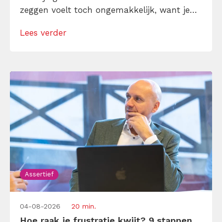
zeggen voelt toch ongemakkelijk, want je
denkt dat het bot is en je voelt je schuldig
Lees verder
erna. Toch is ‘nee’ soms precies wat je nodig
hebt […]
Assertief
04-08-2026
20 min.
Hoe raak je frustratie kwijt? 9 stappen