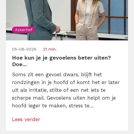
Assertief
05-08-2026
21 min.
Hoe kun je je gevoelens beter uiten?
Doe...
Soms zit een gevoel dwars, blijft het
rondzingen in je hoofd of komt het er later
uit als irritatie, stilte of een net iets te
scherpe mail. Gevoelens uiten helpt om je
hoofd leger te maken, stress te
verminderen en eerlijker te communiceren.
Lees verder
Maar hoe doe je dat zonder drama, verwijt
of ongemakkelijke biecht? Leer in 10