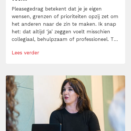
Pleasegedrag betekent dat je je eigen
wensen, grenzen of prioriteiten opzij zet om
het anderen naar de zin te maken. Ik snap
het: dat altijd ‘ja’ zeggen voelt misschien
collegiaal, behulpzaam of professioneel. Tot
je merkt dat je agenda volloopt met
Lees verder
andermans prioriteiten en je eigen werk
onderaan blijft bungelen en dat alleen
omdat je iemand niet wilt teleurstellen. Leer
[…]