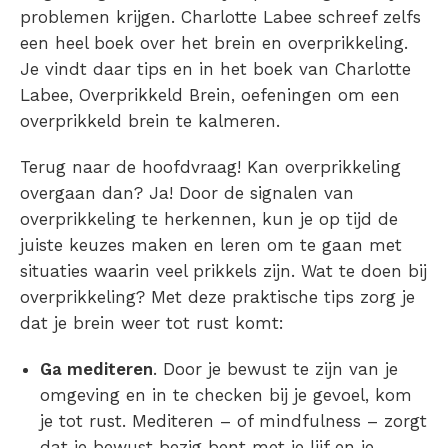
problemen krijgen.
Charlotte Labee
schreef zelfs
een heel
boek
over het brein
en
overprikkeling
.
Je vindt daar tips en in het boek van
Charlotte
Labee, Overprikkeld Brein, oefeningen
om een
overprikkeld brein
te kalmeren.
Terug naar de hoofdvraag! Kan overprikkeling
overgaan
dan? Ja! Door de signalen van
overprikkeling
te herkennen, kun je op tijd de
juiste keuzes maken en leren om te gaan met
situaties waarin veel
prikkels
zijn.
Wat te doen bij
overprikkeling
? Met deze praktische tips zorg je
dat je brein weer tot rust komt:
Ga mediteren
. Door je bewust te zijn van je
omgeving en in te checken bij je gevoel, kom
je tot rust. Mediteren – of mindfulness – zorgt
dat je bewust bezig bent met je lijf en je