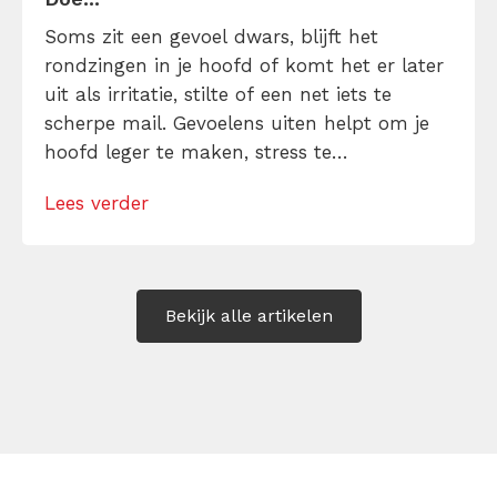
Soms zit een gevoel dwars, blijft het
rondzingen in je hoofd of komt het er later
uit als irritatie, stilte of een net iets te
scherpe mail. Gevoelens uiten helpt om je
hoofd leger te maken, stress te
verminderen en eerlijker te communiceren.
Lees verder
Maar hoe doe je dat zonder drama, verwijt
of ongemakkelijke biecht? Leer in 10
stappen je gevoelens […]
Bekijk alle artikelen