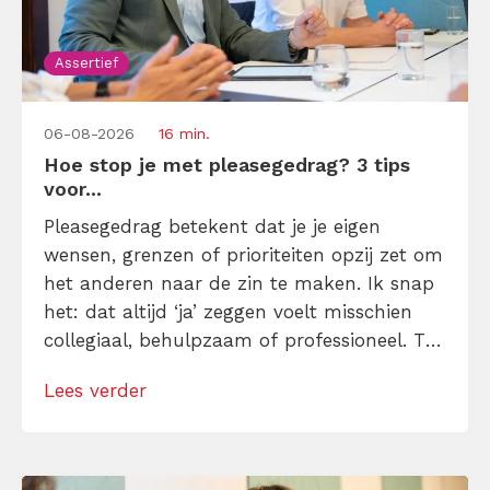
Assertief
06-08-2026
16 min.
Hoe stop je met pleasegedrag? 3 tips
voor...
Pleasegedrag betekent dat je je eigen
wensen, grenzen of prioriteiten opzij zet om
het anderen naar de zin te maken. Ik snap
het: dat altijd ‘ja’ zeggen voelt misschien
collegiaal, behulpzaam of professioneel. Tot
je merkt dat je agenda volloopt met
Lees verder
andermans prioriteiten en je eigen werk
onderaan blijft bungelen en dat alleen
omdat je iemand niet wilt teleurstellen. Leer
[…]