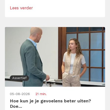
alsof je egoïstisch of gemeen moet worden,
Lees verder
maar dat is niet zo. Assertiviteit draait juist
om duidelijk zijn, […]
Assertief
05-08-2026
21 min.
Hoe kun je je gevoelens beter uiten?
Doe...