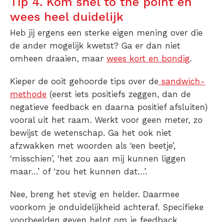
Tip 4. Kom snel to the point en
wees heel duidelijk
Heb jij ergens een sterke eigen mening over die
de ander mogelijk kwetst? Ga er dan niet
omheen draaien, maar
wees kort en bondig
.
Kieper de ooit gehoorde tips over de
sandwich-
methode
(eerst iets positiefs zeggen, dan de
negatieve feedback en daarna positief afsluiten)
vooral uit het raam. Werkt voor geen meter, zo
bewijst de wetenschap. Ga het ook niet
afzwakken met woorden als ‘een beetje’,
‘misschien’, ‘het zou aan mij kunnen liggen
maar…’ of ‘zou het kunnen dat…’.
Nee, breng het stevig en helder. Daarmee
voorkom je onduidelijkheid achteraf. Specifieke
voorbeelden geven helpt om je feedback