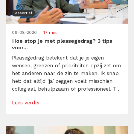
Assertief
06-08-2026
17 min.
Hoe stop je met pleasegedrag? 3 tips
voor...
Pleasegedrag betekent dat je je eigen
wensen, grenzen of prioriteiten opzij zet om
het anderen naar de zin te maken. Ik snap
het: dat altijd ‘ja’ zeggen voelt misschien
collegiaal, behulpzaam of professioneel. Tot
je merkt dat je agenda volloopt met
Lees verder
andermans prioriteiten en je eigen werk
onderaan blijft bungelen en dat alleen
omdat je iemand niet wilt teleurstellen. Leer
[…]