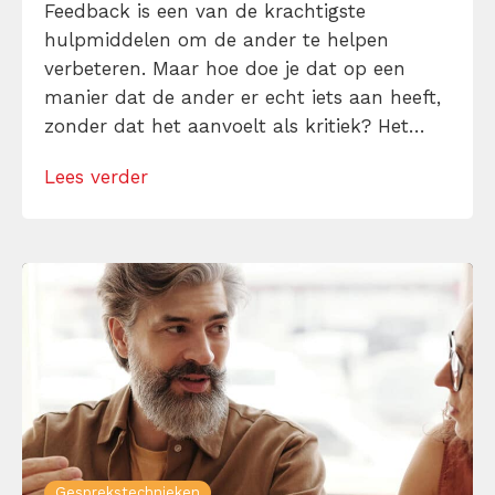
Feedback is een van de krachtigste
hulpmiddelen om de ander te helpen
verbeteren. Maar hoe doe je dat op een
manier dat de ander er echt iets aan heeft,
zonder dat het aanvoelt als kritiek? Het
antwoord: maak het concreet, respectvol en
Lees verder
bruikbaar. In dit artikel laten we aan van
een voorbeeld feedback geven zien hoe je
dat precies doet.
Gesprekstechnieken