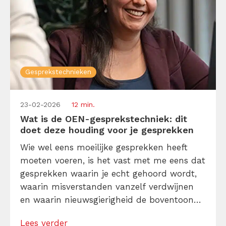
Gesprekstechnieken
23-02-2026
12 min.
Wat is de OEN-gesprekstechniek: dit
doet deze houding voor je gesprekken
Wie wel eens moeilijke gesprekken heeft
moeten voeren, is het vast met me eens dat
gesprekken waarin je echt gehoord wordt,
waarin misverstanden vanzelf verdwijnen
en waarin nieuwsgierigheid de boventoon
voert, klinken als een utopie. Toch is dit
Lees verder
precies wat de OEN-gesprekstechniek