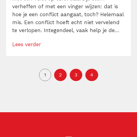
verheffen of met een vinger wijzen: dat is
hoe je een conflict aangaat, toch? Helemaal
mis. Een conflict hoeft echt niet vervelend
te verlopen. Integendeel, vaak help je de
ander juist verder door een ‘conflict’ te
Lees verder
starten en komt het jullie samenwerking
ten goede. Hoogtijd om conflictvermijdend
gedrag aan te pakken en […]
1
2
3
4