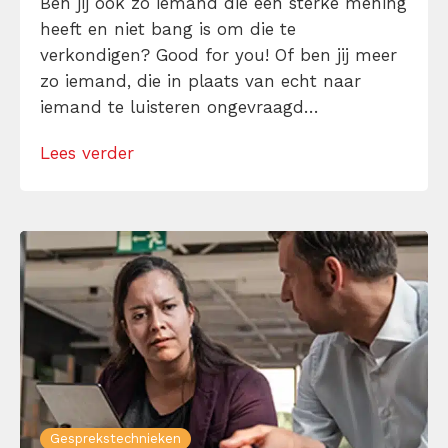
Ben jij ook zo iemand die een sterke mening
heeft en niet bang is om die te
verkondigen? Good for you! Of ben jij meer
zo iemand, die in plaats van echt naar
iemand te luisteren ongevraagd
“welbedoelde” adviezen rondstrooit, alsof
Lees verder
het carnaval snoepgoed is? Het spijt me
dan dit te moeten zeggen, maar dan ben je
niet zo’n goede […]
Gesprekstechnieken