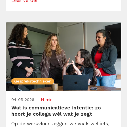
Lees verder
precies waar het onderdeel Samenvatten
van de LSD-gesprekstechniek namelijk om
draait. Veel professionals […]
Gesprekstechnieken
04-05-2026
14 min.
Wat is communicatieve intentie: zo
hoort je collega wél wat je zegt
Op de werkvloer zeggen we vaak wel iets,