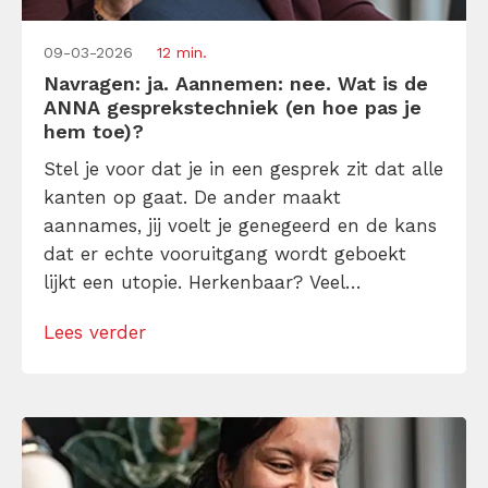
09-03-2026
12 min.
Navragen: ja. Aannemen: nee. Wat is de
ANNA gesprekstechniek (en hoe pas je
hem toe)?
Stel je voor dat je in een gesprek zit dat alle
kanten op gaat. De ander maakt
aannames, jij voelt je genegeerd en de kans
dat er echte vooruitgang wordt geboekt
lijkt een utopie. Herkenbaar? Veel
communicatie hapert precies op dit punt,
Lees verder
omdat we onbewust OMA meenemen:
Oordelen, Meningen en Aannames. De ANNA
gesprekstechniek biedt een uitweg. Het is
een […]