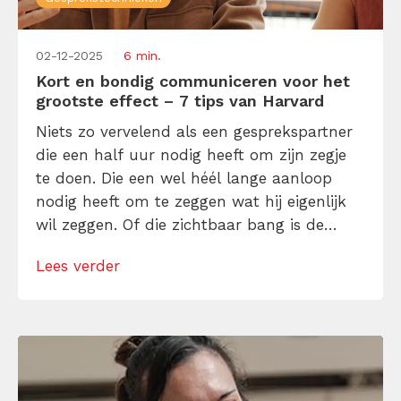
02-12-2025
6 min.
Kort en bondig communiceren voor het
grootste effect – 7 tips van Harvard
Niets zo vervelend als een gesprekspartner
die een half uur nodig heeft om zijn zegje
te doen. Die een wel héél lange aanloop
nodig heeft om te zeggen wat hij eigenlijk
wil zeggen. Of die zichtbaar bang is de
ander te kwetsen en daarom maar om de
Lees verder
hete brij heen draait. Maar hoe verban je
langdradigheid uit je communicatie, ook […]