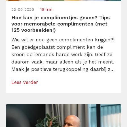
22-05-2026
19 min.
Hoe kun je complimentjes geven? Tips
voor memorabele complimenten (met
125 voorbeelden!)
Wie wil er nou geen complimenten krijgen?!
Een goedgeplaatst compliment kan de
kroon op iemands harde werk zijn. Geef ze
daarom vaak, maar alleen als je het meent.
Maak je positieve terugkoppeling daarbij zo
specifiek mogelijk én vermijd koste wat het
Lees verder
kost één woordje: ‘maar…’. Leer hier 125
complimenten voorbeelden ter inspiratie.