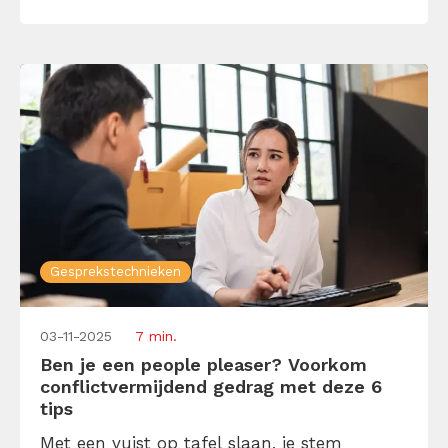
NIVEA gesprekstechniek de oplossing,
waarvan je niet wist dat je hem zocht. Nee,
het heeft niets […]
Gesprekstechnieken
03-11-2025
7 min.
Ben je een people pleaser? Voorkom
conflictvermijdend gedrag met deze 6
tips
Met een vuist op tafel slaan, je stem