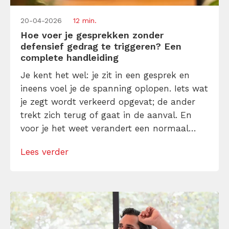
20-04-2026
12 min.
Hoe voer je gesprekken zonder
defensief gedrag te triggeren? Een
complete handleiding
Je kent het wel: je zit in een gesprek en
ineens voel je de spanning oplopen. Iets wat
je zegt wordt verkeerd opgevat; de ander
trekt zich terug of gaat in de aanval. En
voor je het weet verandert een normaal
gesprek in een strategisch steekspel. Het is
Lees verder
vermoeiend, frustrerend en (ik ga niet
liegen) zelden productief. Gelukkig hoeft dat
[…]