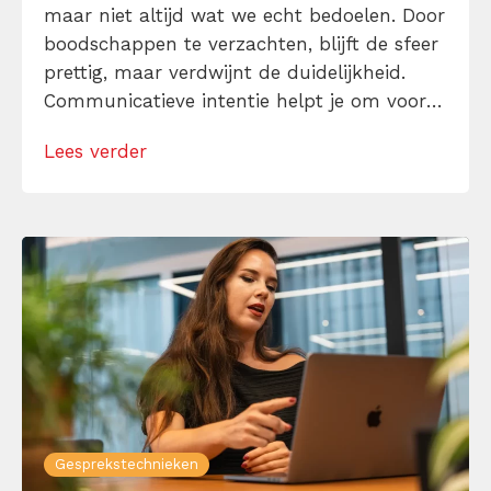
maar niet altijd wat we echt bedoelen. Door
boodschappen te verzachten, blijft de sfeer
prettig, maar verdwijnt de duidelijkheid.
Communicatieve intentie helpt je om vooraf
scherp te krijgen wat je wilt bereiken met je
Lees verder
woorden. Hoe bepaal je het? Hoe herken je
hem bij je collega’s? Leer het hier.
Gesprekstechnieken