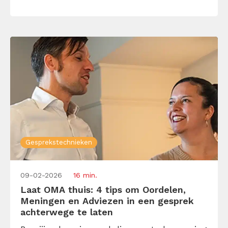
belooft: open, eerlijk en nieuwsgierig
communiceren zonder te vervallen in
aannames of oppervlakkige beleefdheden.
Hoe pak je dat […]
Gesprekstechnieken
09-02-2026
16 min.
Laat OMA thuis: 4 tips om Oordelen,
Meningen en Adviezen in een gesprek
achterwege te laten