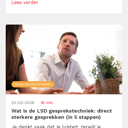
Lees verder
subjectieve aannames herkent (geloof me,
die heb je) en krijg je praktische tips om
objectief te zijn én […]
Gesprekstechnieken
23-03-2026
16 min.
Wat is de LSD gesprekstechniek: direct
sterkere gesprekken (in 5 stappen)
Je denkt vaak dat je luistert, terwijl je