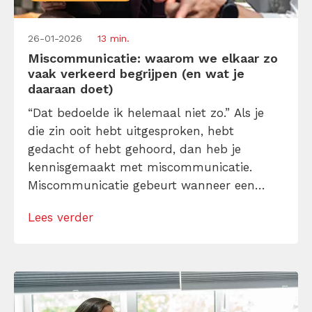
26-01-2026
13 min.
Miscommunicatie: waarom we elkaar zo
vaak verkeerd begrijpen (en wat je
daaraan doet)
“Dat bedoelde ik helemaal niet zo.” Als je
die zin ooit hebt uitgesproken, hebt
gedacht of hebt gehoord, dan heb je
kennisgemaakt met miscommunicatie.
Miscommunicatie gebeurt wanneer een
boodschap anders wordt ontvangen dan
Lees verder
bedoeld. Simpel gezegd: jij zegt A, de ander
hoort B. Voor je het weet, zit je in een
ongemakkelijk gesprek over gemiste
deadlines. Het komt helaas overal […]