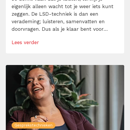
eigenlijk alleen wacht tot je weer iets kunt
zeggen. De LSD-techniek is dan een
verademing; luisteren, samenvatten en
doorvragen. Dus als je klaar bent voor
gesprekken die minder ruis en meer richting
Lees verder
geven, dan is dit een mooi moment om je
tanden in LSD te zetten. Lees hier hoe je
deze gesprekstechniek […]
Gesprekstechnieken