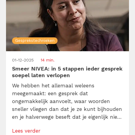
Gesprekstechnieken
01-12-2025
14 min.
Smeer NIVEA: in 5 stappen ieder gesprek
soepel laten verlopen
We hebben het allemaal weleens
meegemaakt: een gesprek dat
ongemakkelijk aanvoelt, waar woorden
sneller vliegen dan dat je ze kunt bijhouden
en je halverwege beseft dat je eigenlijk niet
luistert, maar aan het plannen bent wat je
Lees verder
zelf gaat zeggen. Herkenbaar? Dan is de