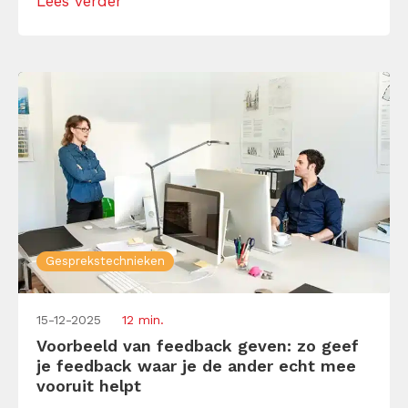
Lees verder
regels te onthouden. Leer hier mijn 8 regels
om een perfect gesprek te voeren.
Gesprekstechnieken
15-12-2025
12 min.
Voorbeeld van feedback geven: zo geef
je feedback waar je de ander echt mee
vooruit helpt