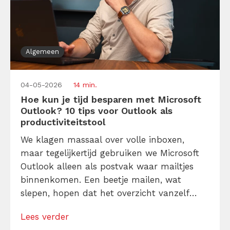
Algemeen
04-05-2026
14 min.
Hoe kun je tijd besparen met Microsoft
Outlook? 10 tips voor Outlook als
productiviteitstool
We klagen massaal over volle inboxen,
maar tegelijkertijd gebruiken we Microsoft
Outlook alleen als postvak waar mailtjes
binnenkomen. Een beetje mailen, wat
slepen, hopen dat het overzicht vanzelf
terugkomt. Spoiler: dat gebeurt niet.
Lees verder
Overzicht ontstaat niet vanzelf, omdat