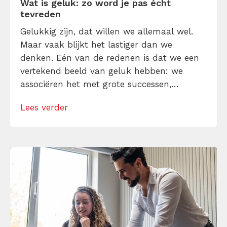
Wat is geluk: zo word je pas écht
tevreden
Gelukkig zijn, dat willen we allemaal wel.
Maar vaak blijkt het lastiger dan we
denken. Eén van de redenen is dat we een
vertekend beeld van geluk hebben: we
associëren het met grote successen,
spectaculaire ervaringen en constant blije
Lees verder
gevoelens. Door te begrijpen wat geluk wél
is (en hoe je hier zelf invloed op hebt), is het
niet meer iets […]