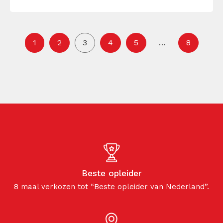
kan een krachtig leerinstrument […]
1
2
3
4
5
…
8
Beste opleider
8 maal verkozen tot “Beste opleider van Nederland”.