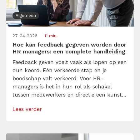
Algemeen
27-04-2026
11 min.
Hoe kan feedback gegeven worden door
HR managers: een complete handleiding
Feedback geven voelt vaak als lopen op een
dun koord. Eén verkeerde stap en je
boodschap valt verkeerd. Voor HR-
managers is het in hun rol als schakel
tussen medewerkers en directie een kunst
om eerlijk te zijn tegen beide partijen
Lees verder
zonder te kwetsen. Daarom deze EHBO-gids
feedback geven voor HR managers! Leer
hoe feedback een krachtig instrument
vormt dat jullie […]