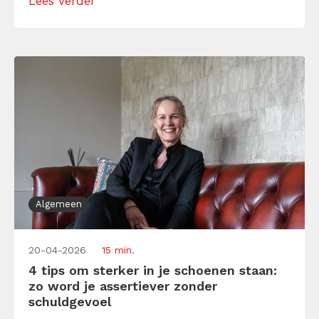
Lees verder
motivatie en samenwerking direct
beïnvloedt. Leer hier hoe je een positieve
werkcultuur creëert waarin duidelijkheid,
vertrouwen en respect de […]
Algemeen
20-04-2026
15 min.
4 tips om sterker in je schoenen staan:
zo word je assertiever zonder
schuldgevoel