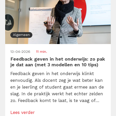
Algemeen
13-04-2026
11 min.
Feedback geven in het onderwijs: zo pak
je dat aan (met 3 modellen en 10 tips)
Feedback geven in het onderwijs klinkt
eenvoudig. Als docent zeg je wat beter kan
en je leerling of student gaat ermee aan de
slag. In de praktijk werkt het echter zelden
zo. Feedback komt te laat, is te vaag of
wordt ervaren als kritiek, terwijl het bedoeld
Lees verder
is als hulp. En dat is zonde, want feedback