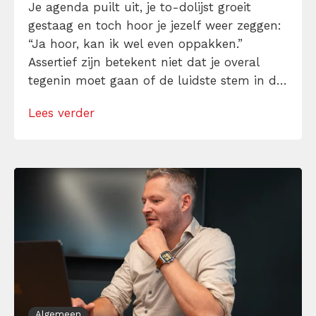
Je agenda puilt uit, je to-dolijst groeit
gestaag en toch hoor je jezelf weer zeggen:
“Ja hoor, kan ik wel even oppakken.”
Assertief zijn betekent niet dat je overal
tegenin moet gaan of de luidste stem in de
ruimte moet hebben. Het gaat erom dat je
Lees verder
duidelijk bent over wat je wel en niet wilt.
Ontdek hoe je met onze […]
Algemeen