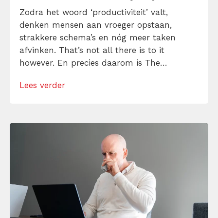
Zodra het woord ‘productiviteit’ valt,
denken mensen aan vroeger opstaan,
strakkere schema’s en nóg meer taken
afvinken. That’s not all there is to it
however. En precies daarom is The
Productivity Project van Chris Bailey
Lees verder
interessant. Dit boek gaat niet over harder
rennen, maar over slimmer sturen; over wat
je aandacht opslokt, waarom je energie
minstens zo belangrijk is als […]