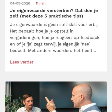
04-05-2026
11 min.
Je eigenwaarde versterken? Dat doe je
zelf (met deze 5 praktische tips)
Je eigenwaarde is geen soft skill voor erbij.
Het bepaalt hoe je je opstelt in
vergaderingen, hoe je reageert op feedback
en of je ‘ja’ zegt terwijl je eigenlijk ‘nee’
bedoelt. Met andere woorden: het heeft
directe invloed op hoe je werkt. Ben je bang
Lees verder
dat jouw eigenwaarde aan de lage kant is?
Lees dan dit artikel voor 5 concrete […]