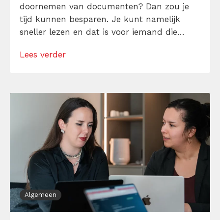
doornemen van documenten? Dan zou je
tijd kunnen besparen. Je kunt namelijk
sneller lezen en dat is voor iemand die
vanuit huis werkt extra goed mogelijk.
Lees verder
Thuis zijn er geen collega’s die
onaangekondigd aan je bureau staan en is
afzonderen mogelijk. Met de juiste
snelleestechnieken houd je […]
Algemeen