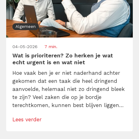
Algemeen
04-05-2026
7 min.
Wat is prioriteren? Zo herken je wat
echt urgent is en wat niet
Hoe vaak ben je er niet naderhand achter
gekomen dat een taak die heel dringend
aanvoelde, helemaal niet zo dringend bleek
te zijn? Veel zaken die op je bordje
terechtkomen, kunnen best blijven liggen
tot een later moment. Een uur zeker, maar
Lees verder
vaak ook een halve dag, een hele dag of
zelfs tot maandag. Herkennen dat een
verzoek of vraag […]