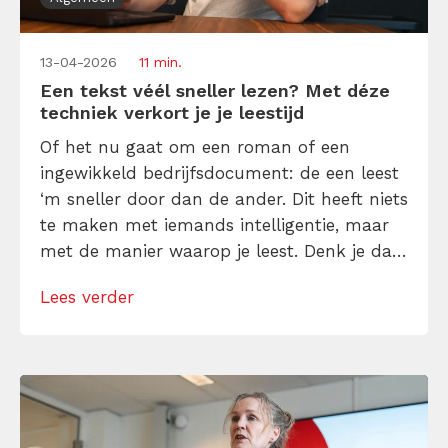
13-04-2026
11 min.
Een tekst véél sneller lezen? Met déze
techniek verkort je je leestijd
Of het nu gaat om een roman of een
ingewikkeld bedrijfsdocument: de een leest
‘m sneller door dan de ander. Dit heeft niets
te maken met iemands intelligentie, maar
met de manier waarop je leest. Denk je dat
sneller lezen ervoor zorgt dat je veel
Lees verder
informatie mist of overslaat? Fout! Het is,
wanneer je de juiste techniek toepast,
mogelijk om […]