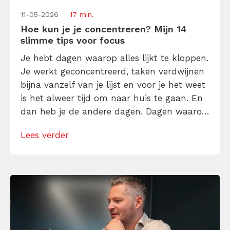
11-05-2026
17 min.
Hoe kun je je concentreren? Mijn 14
slimme tips voor focus
Je hebt dagen waarop alles lijkt te kloppen.
Je werkt geconcentreerd, taken verdwijnen
bijna vanzelf van je lijst en voor je het weet
is het alweer tijd om naar huis te gaan. En
dan heb je de andere dagen. Dagen waarop
je vooral reageert op alles wat toevallig
Lees verder
voorbij komt. Aan het eind van de dag ben
je moe, maar […]