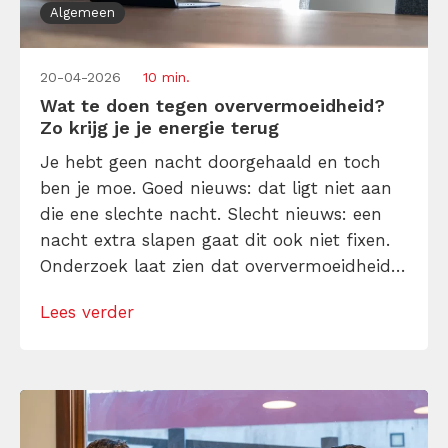
Algemeen
20-04-2026
10 min.
Wat te doen tegen oververmoeidheid?
Zo krijg je je energie terug
Je hebt geen nacht doorgehaald en toch
ben je moe. Goed nieuws: dat ligt niet aan
die ene slechte nacht. Slecht nieuws: een
nacht extra slapen gaat dit ook niet fixen.
Onderzoek laat zien dat oververmoeidheid
zelden ontstaat door te weinig slaap alleen.
Lees verder
De echte oorzaak zit ergens anders. In je
dag, in je routines. Of beter gezegd: het
gebrek […]