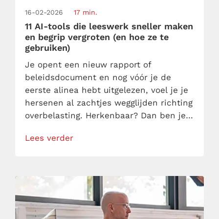
16-02-2026
17 min.
11 AI-tools die leeswerk sneller maken
en begrip vergroten (en hoe ze te
gebruiken)
Je opent een nieuw rapport of
beleidsdocument en nog vóór je de
eerste alinea hebt uitgelezen, voel je je
hersenen al zachtjes wegglijden richting
overbelasting. Herkenbaar? Dan ben je
niet de enige. Het leeswerk op je werk is
Lees verder
allang niet meer gewoon lezen; het is
bijna een topsport te noemen. En in een
tijd waarin de informatiestroom
aanvoelt als een […]