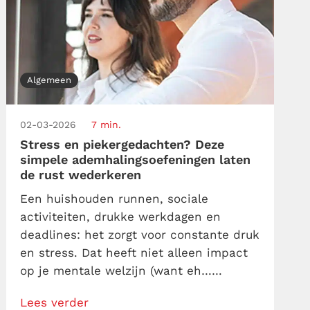
Algemeen
02-03-2026
7 min.
Stress en piekergedachten? Deze
simpele ademhalingsoefeningen laten
de rust wederkeren
Een huishouden runnen, sociale
activiteiten, drukke werkdagen en
deadlines: het zorgt voor constante druk
en stress. Dat heeft niet alleen impact
op je mentale welzijn (want eh…
gezelliger word je er niet van), maar ook
Lees verder
op je fysieke gezondheid. Gelukkig zijn