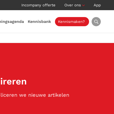
Incompany offerte
Over ons
App
ningsagenda
Kennisbank
Kennismaken?
pireren
bliceren we nieuwe artikelen