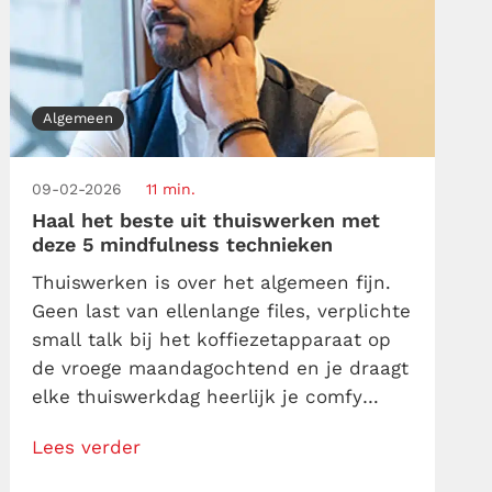
Algemeen
09-02-2026
11 min.
Haal het beste uit thuiswerken met
deze 5 mindfulness technieken
Thuiswerken is over het algemeen fijn.
Geen last van ellenlange files, verplichte
small talk bij het koffiezetapparaat op
de vroege maandagochtend en je draagt
elke thuiswerkdag heerlijk je comfy
joggingbroek. Als je bovenlichaam er
Lees verder
maar verzorgd uitziet voor een
Zoommeeting is alles goed. Maar