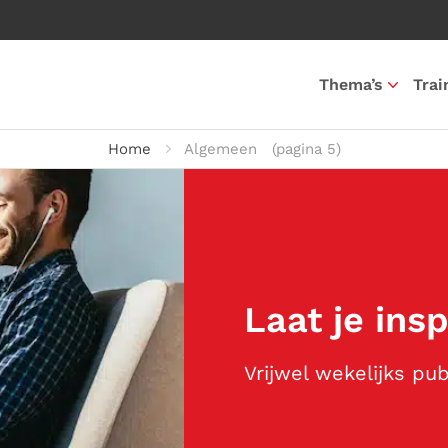
Thema’s
Trai
Home
Algemeen
(pagina 5)
Laat je ins
Vrijwel wekelijks pu