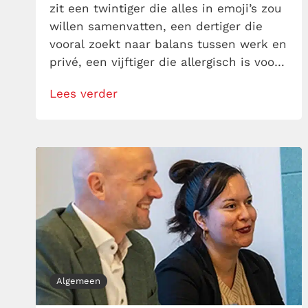
zit een twintiger die alles in emoji’s zou
willen samenvatten, een dertiger die
vooral zoekt naar balans tussen werk en
privé, een vijftiger die allergisch is voor
“zinloze Zooms” en een zestiger die al
Lees verder
drie reorganisaties heeft overleefd en
denkt: been there, done that. Jij mag
daar leiding aan geven. Gefeliciteerd. En
[…]
Algemeen