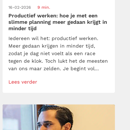
16-02-2026
9 min.
Productief werken: hoe je met een
slimme planning meer gedaan krijgt in
minder tijd
Iedereen wil het: productief werken.
Meer gedaan krijgen in minder tijd,
zodat je dag niet voelt als een race
tegen de klok. Toch lukt het de meesten
van ons maar zelden. Je begint vol
goede moed, maar voor je het weet
Lees verder
word je overspoeld door e-mails,
spoedverzoeken en ad-hoc
vergaderingen. En aan het einde van de
dag vraag je je […]