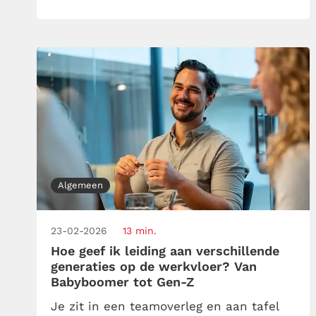
zijn Geheugenpaleis. Een denkbeeldig
gebouw waarin elk detail, elk gezicht en
elk bewijsstuk van een zaak zorgvuldig
is opgeborgen en waarmee de detective
[…]
Algemeen
23-02-2026
13 min.
Hoe geef ik leiding aan verschillende
generaties op de werkvloer? Van
Babyboomer tot Gen-Z
Je zit in een teamoverleg en aan tafel