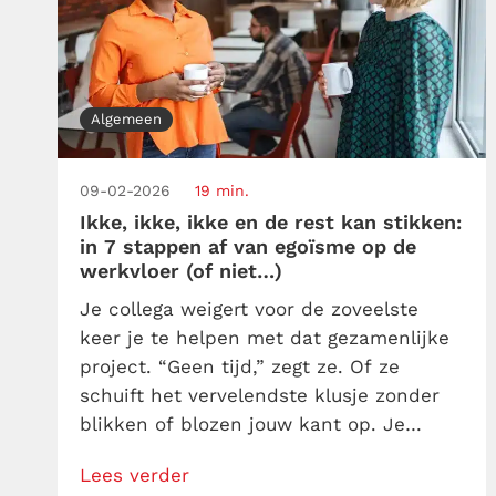
Algemeen
09-02-2026
19 min.
Ikke, ikke, ikke en de rest kan stikken:
in 7 stappen af van egoïsme op de
werkvloer (of niet…)
Je collega weigert voor de zoveelste
keer je te helpen met dat gezamenlijke
project. “Geen tijd,” zegt ze. Of ze
schuift het vervelendste klusje zonder
blikken of blozen jouw kant op. Je
eerste gedachte? “Wat een egoïst!” Maar
Lees verder
wacht even. Is dat echt egoïsme? Of