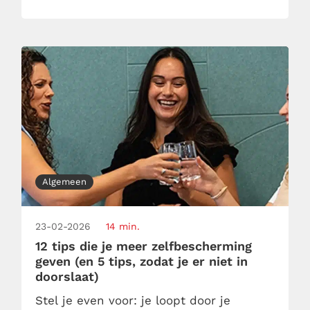
invulgedachten: die automatische
aannames die jij maakt over wat de […]
Algemeen
23-02-2026
14 min.
12 tips die je meer zelfbescherming
geven (en 5 tips, zodat je er niet in
doorslaat)
Stel je even voor: je loopt door je