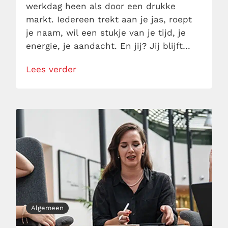
werkdag heen als door een drukke
markt. Iedereen trekt aan je jas, roept
je naam, wil een stukje van je tijd, je
energie, je aandacht. En jij? Jij blijft
vriendelijk knikken en uitdelen. Totdat
Lees verder
je ’s avonds thuiskomt en merkt dat je
zelf met lege handen staat. Geen tijd
meer, geen energie, […]
Algemeen