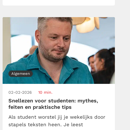
thuiswerken draait soms ook weleens
uit tot een ongefocuste bende… Je hebt
de ene na de […]
Algemeen
02-02-2026
10 min.
Snellezen voor studenten: mythes,
feiten en praktische tips
Als student worstel jij je wekelijks door
stapels teksten heen. Je leest