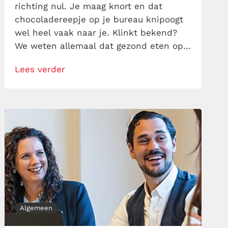
richting nul. Je maag knort en dat
chocoladereepje op je bureau knipoogt
wel heel vaak naar je. Klinkt bekend?
We weten allemaal dat gezond eten op
het werk vaak onderaan ons
Lees verder
prioriteitenlijstje bungelt. Maar wat als
je in plaats van jezelf te saboteren, je
lunch en snacks kunt inzetten als
geheime energiebom […]
Algemeen