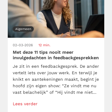
Algemeen
02-03-2026
12 min.
Met deze 11 tips nooit meer
invulgedachten in feedbackgesprekken
Je zit in een feedbackgesprek. De ander
vertelt iets over jouw werk. En terwijl je
knikt en aantekeningen maakt, begint je
hoofd zijn eigen show: “Ze vindt me nu
vast belachelijk” of “Hij vindt me niet
goed genoeg.” Die gedachten zijn snel,
Lees verder
hardnekkig en vooral… volledig
ongevraagd. We noemen ze