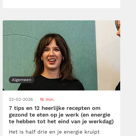
er verschillende ademhalingsoefeningen
die helpen om de rust weder te laten
keren. En ik beloof je dat ze
allesbehalve […]
Algemeen
23-02-2026
16 min.
7 tips en 12 heerlijke recepten om
gezond te eten op je werk (en energie
te hebben tot het eind van je werkdag)
Het is half drie en je energie kruipt