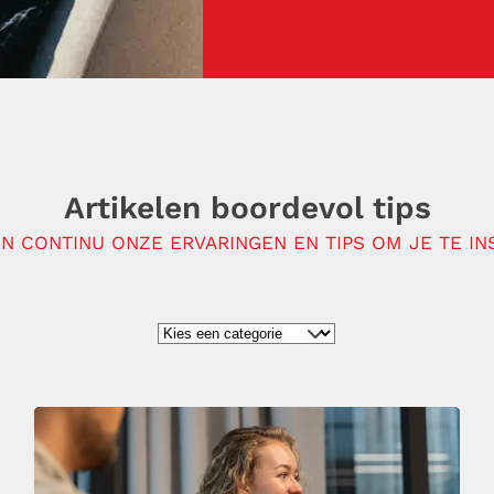
Artikelen boordevol tips
N CONTINU ONZE ERVARINGEN EN TIPS OM JE TE IN