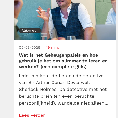
Algemeen
02-03-2026
19 min.
Wat is het Geheugenpaleis en hoe
gebruik je het om slimmer te leren en
werken? (een complete gids)
Iedereen kent de beroemde detective
van Sir Arthur Conan Doyle wel:
Sherlock Holmes. De detective met het
beruchte brein (en even beruchte
persoonlijkheid), wandelde niet alleen
door Londen eind negentiende eeuw,
Lees verder
maar hij wandelde ook regelmatig door