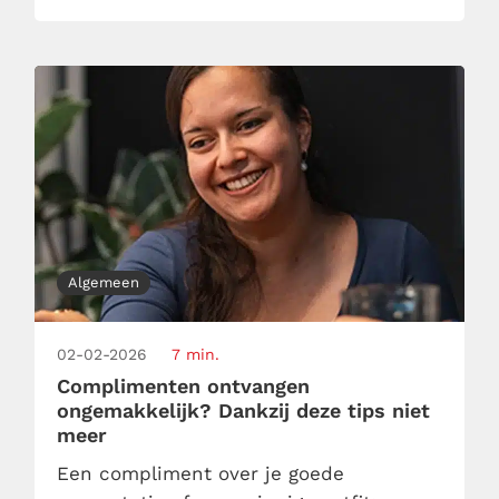
meedoet. Maar wat als het andersom
is? Wat als de mentale klachten pas
ontstaan, nadat het […]
Algemeen
02-02-2026
7 min.
Complimenten ontvangen
ongemakkelijk? Dankzij deze tips niet
meer
Een compliment over je goede