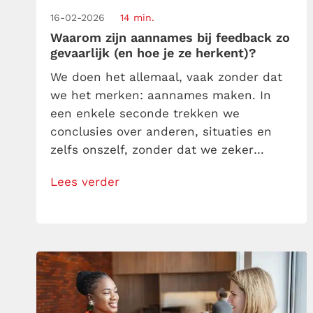
16-02-2026
14 min.
Waarom zijn aannames bij feedback zo
gevaarlijk (en hoe je ze herkent)?
We doen het allemaal, vaak zonder dat
we het merken: aannames maken. In
een enkele seconde trekken we
conclusies over anderen, situaties en
zelfs onszelf, zonder dat we zeker
weten of ze kloppen. Soms is dat
Lees verder
handig, maar vaker nog zitten deze
aannames ons in de weg. Ze zijn de
aanleiding voor misverstanden,
frustraties en gemiste kansen.
Aannames kunnen dodelijk […]