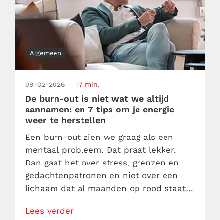
Algemeen
09-02-2026
17 min.
De burn-out is niet wat we altijd
aannamen: en 7 tips om je energie
weer te herstellen
Een burn-out zien we graag als een
mentaal probleem. Dat praat lekker.
Dan gaat het over stress, grenzen en
gedachtenpatronen en niet over een
lichaam dat al maanden op rood staat.
Alsof je hoofd ineens besluit ermee te
Lees verder
stoppen, terwijl je lijf nog prima