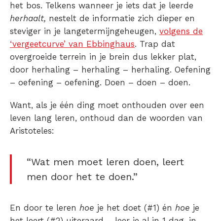
het bos. Telkens wanneer je iets dat je leerde
herhaalt,
nestelt de informatie zich dieper en
steviger in je langetermijngeheugen,
volgens de
‘vergeetcurve’ van Ebbinghaus
. Trap dat
overgroeide terrein in je brein dus lekker plat,
door herhaling – herhaling – herhaling. Oefening
– oefening – oefening. Doen – doen – doen.
Want, als je één ding moet onthouden over een
leven lang leren, onthoud dan de woorden van
Aristoteles:
“Wat men moet leren doen, leert
men door het te doen.”
En door te leren
hoe
je het doet (#1) én
hoe
je
het leert (#2) uiteraard – leer je al in 1 dag, in