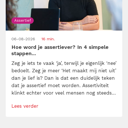
Assertief
06-08-2026
16 min.
Hoe word je assertiever? In 4 simpele
stappen...
Zeg je iets te vaak ‘ja’, terwijl je eigenlijk ‘nee’
bedoelt. Zeg je meer ‘Het maakt mij niet uit’
dan je lief is? Dan is dat een duidelijk teken
dat je assertief moet worden. Assertiviteit
klinkt echter voor veel mensen nog steeds
alsof je egoïstisch of gemeen moet worden,
Lees verder
maar dat is niet zo. Assertiviteit draait juist
om duidelijk zijn, […]