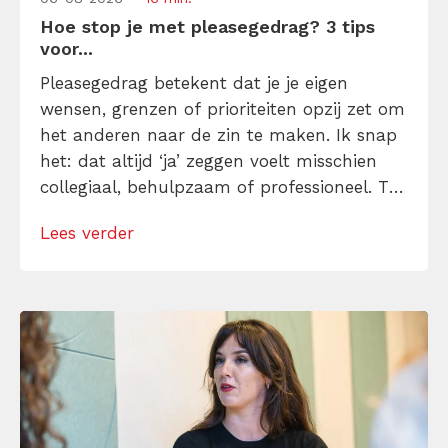
Hoe stop je met pleasegedrag? 3 tips
voor...
Pleasegedrag betekent dat je je eigen
wensen, grenzen of prioriteiten opzij zet om
het anderen naar de zin te maken. Ik snap
het: dat altijd ‘ja’ zeggen voelt misschien
collegiaal, behulpzaam of professioneel. Tot
je merkt dat je agenda volloopt met
Lees verder
andermans prioriteiten en je eigen werk
onderaan blijft bungelen en dat alleen
omdat je iemand niet wilt teleurstellen. Leer
[…]