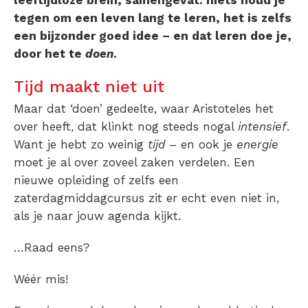
leeftijdloze brein, samengevat: niets houd je
tegen om een leven lang te leren, het is zelfs
een bijzonder goed idee – en dat leren doe je,
door het te
doen
.
Tijd maakt niet uit
Maar dat ‘doen’ gedeelte, waar Aristoteles het
over heeft, dat klinkt nog steeds nogal
intensief
.
Want je hebt zo weinig
tijd
– en ook je
energie
moet je al over zoveel zaken verdelen. Een
nieuwe opleiding of zelfs een
zaterdagmiddagcursus zit er echt even niet in,
als je naar jouw agenda kijkt.
…Raad eens?
Wéér mis!