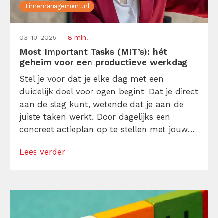
Timemanagement.nl
03-10-2025
8 min.
Most Important Tasks (MIT’s): hét
geheim voor een productieve werkdag
Stel je voor dat je elke dag met een
duidelijk doel voor ogen begint! Dat je direct
aan de slag kunt, wetende dat je aan de
juiste taken werkt. Door dagelijks een
concreet actieplan op te stellen met jouw
Most Important Tasks (“MIT’s”) in de
Lees verder
hoofdrol, gaat jou dat lukken! Je werkt aan
de klussen die de hoogste prioriteit hebben,
[…]