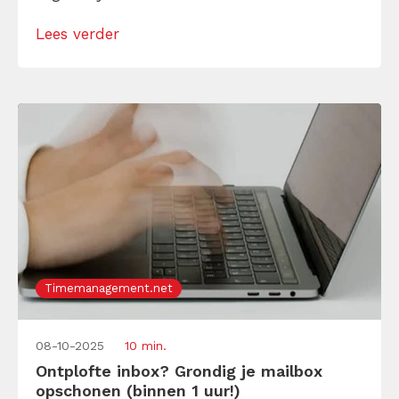
uit angst dat vrienden en familie je voor gek
Lees verder
verklaren. Ho, stop! Stop de zeurende “Wat
zullen ze daar wel […]
Timemanagement.net
08-10-2025
10 min.
Ontplofte inbox? Grondig je mailbox
opschonen (binnen 1 uur!)