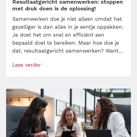
Resultaatgericht samenwerken: stoppen
met druk doen is de oplossing!
Samenwerken doe je niet alleen omdat het
gezelliger is dan alles in je eentje oppakken.
Je doet het om snel en efficiënt een
bepaald doel te bereiken. Maar hoe doe je
dat, resultaatgericht samenwerken? Want
laten we wel wezen: die vele meetings,
Lees verder
telefoontjes tussendoor en talloze e-mails
helpen niet mee. De oplossing is dan ook
juist om te stoppen met […]