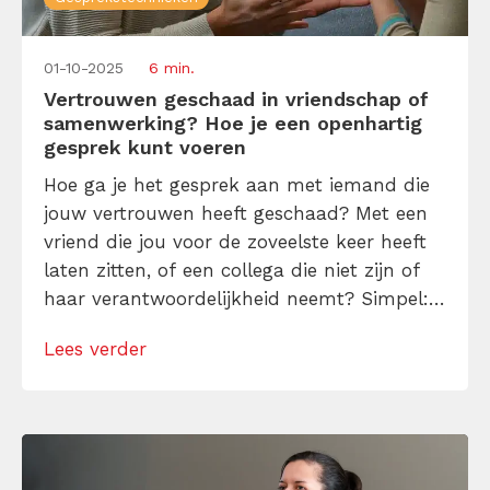
01-10-2025
6 min.
Vertrouwen geschaad in vriendschap of
samenwerking? Hoe je een openhartig
gesprek kunt voeren
Hoe ga je het gesprek aan met iemand die
jouw vertrouwen heeft geschaad? Met een
vriend die jou voor de zoveelste keer heeft
laten zitten, of een collega die niet zijn of
haar verantwoordelijkheid neemt? Simpel:
gebruik deze tool en maak het onderwerp
Lees verder
bespreekbaar. Klaar de lucht met de
‘Accountability Dial’ en deze
gesprekstechnieken.