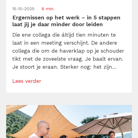
15-10-2025
8 min.
Ergernissen op het werk – in 5 stappen
laat jij je daar minder door leiden
Die ene collega die áltijd tien minuten te
laat in een meeting verschijnt. De andere
collega die om de haverklap op je schouder
tikt met de zoveelste vraag. Je baalt ervan.
Je stoort je eraan. Sterker nog: het zijn
inmiddels grote ergernissen op het werk
Lees verder
voor je geworden. Wanneer spreek je je
collega hierop aan? Hoe doe je dat? En […]