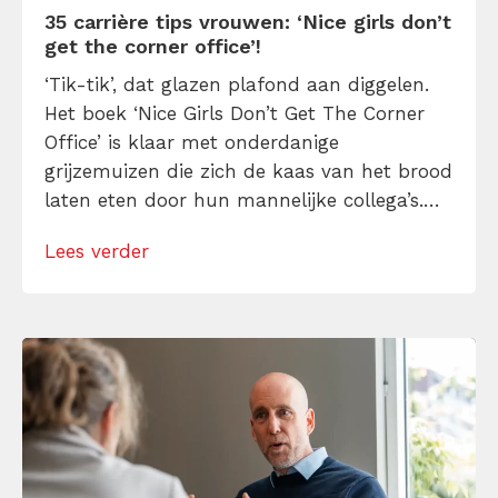
35 carrière tips vrouwen: ‘Nice girls don’t
get the corner office’!
‘Tik-tik’, dat glazen plafond aan diggelen.
Het boek ‘Nice Girls Don’t Get The Corner
Office’ is klaar met onderdanige
grijzemuizen die zich de kaas van het brood
laten eten door hun mannelijke collega’s.
Doe mee, laat je horen, bijt van je af —
Lees verder
maar zonder een bitch te zijn! Deze 35
carrière tips voor vrouwen vertellen je
precies hoe je […]