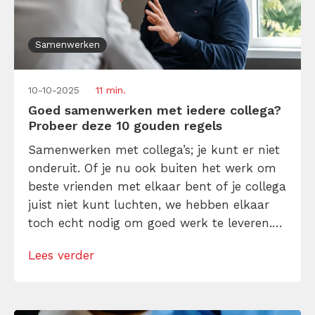
Samenwerken
10-10-2025
11 min.
Goed samenwerken met iedere collega?
Probeer deze 10 gouden regels
Samenwerken met collega’s; je kunt er niet
onderuit. Of je nu ook buiten het werk om
beste vrienden met elkaar bent of je collega
juist niet kunt luchten, we hebben elkaar
toch echt nodig om goed werk te leveren.
Gelukkig hoef je niet “elkaars type” te zijn
Lees verder
om door één kantoordeur te kunnen. Met
deze 10 gouden regels voor samenwerken
[…]