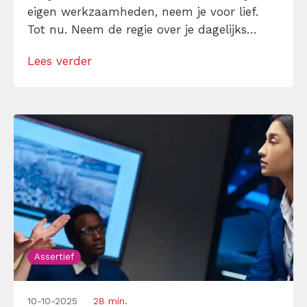
eigen werkzaamheden, neem je voor lief.
Tot nu. Neem de regie over je dagelijks
leven terug. Zeg ‘nee’ – vaak en vriendelijk
Lees verder
– tegen alles dat niet essentieel is, dankzij
ons ‘leren-nee-zeggen’-repertoire.
Assertief
10-10-2025
28 min.