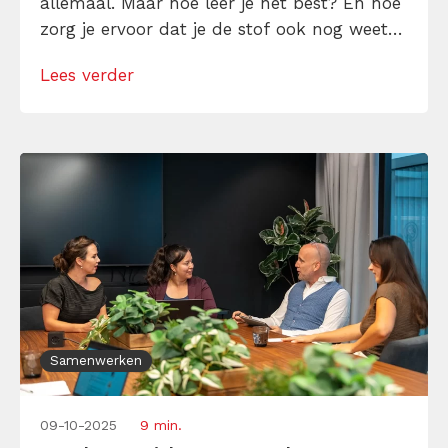
allemaal. Maar hoe leer je het best? En hoe
zorg je ervoor dat je de stof ook nog weet
te onthouden? Keihard stampen werkt niet,
Lees verder
déze leer-tips helpen volgens
productiviteitsexpert Björn Deusings wél.
Samenwerken
09-10-2025
9 min.