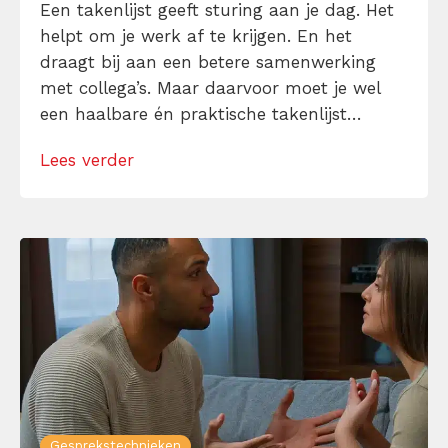
Een takenlijst geeft sturing aan je dag. Het
helpt om je werk af te krijgen. En het
draagt bij aan een betere samenwerking
met collega’s. Maar daarvoor moet je wel
een haalbare én praktische takenlijst
maken. En daar gaat het regelmatig mis.
Lees verder
Takenlijsten zijn vaak niet concreet genoeg,
veel te ambitieus of niet afgestemd op de
samenwerking met anderen. Hoe […]
Gesprekstechnieken