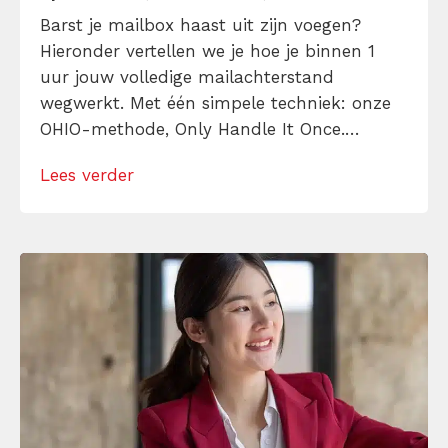
Barst je mailbox haast uit zijn voegen?
Hieronder vertellen we je hoe je binnen 1
uur jouw volledige mailachterstand
wegwerkt. Met één simpele techniek: onze
OHIO-methode, Only Handle It Once.
Daarmee zet je de teller van je inbox op 0
Lees verder
en creëer je eindelijk rust en overzicht in je
inbox én in je hoofd!