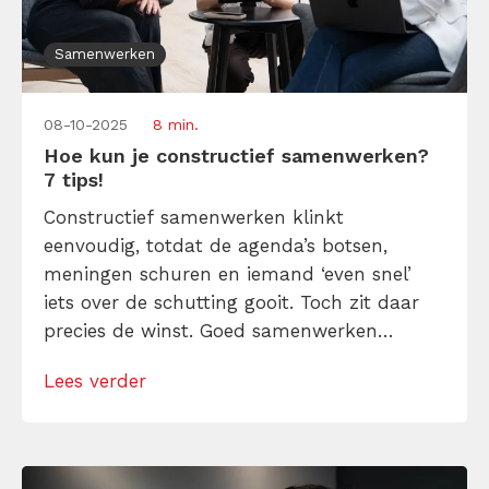
Samenwerken
08-10-2025
8 min.
Hoe kun je constructief samenwerken?
7 tips!
Constructief samenwerken klinkt
eenvoudig, totdat de agenda’s botsen,
meningen schuren en iemand ‘even snel’
iets over de schutting gooit. Toch zit daar
precies de winst. Goed samenwerken
betekent niet dat iedereen altijd gezellig
Lees verder
knikt, maar dat je helder communiceert,
constructieve feedback geeft,
verantwoordelijkheid neemt en samen
vooruit blijft bewegen. En dit pak je zo aan!