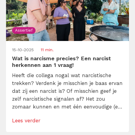
Assertief
15-10-2025
11 min.
Wat is narcisme precies? Een narcist
herkennen aan 1 vraag!
Heeft die collega nogal wat narcistische
trekken? Verdenk je misschien je baas ervan
dat zij een narcist is? Of misschien geef je
zelf narcistische signalen af? Het zou
zomaar kunnen en met één eenvoudige (en
wetenschappelijk ondersteunde) vraag kom
Lees verder
je erachter. Echte narcisten zullen hem
namelijk op een vaste manier