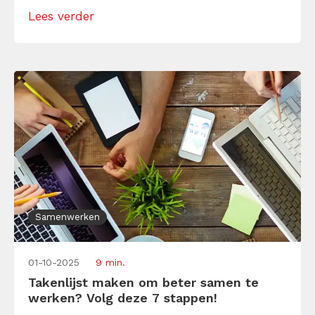
brengen. Met behulp van onze mini scrum
Lees verder
maak je elk project tastbaar, concreet en
praktisch. Tijd om uitstelgedrag gedag te
zeggen en daadwerkelijk aan de slag te […]
Samenwerken
01-10-2025
9 min.
Takenlijst maken om beter samen te
werken? Volg deze 7 stappen!