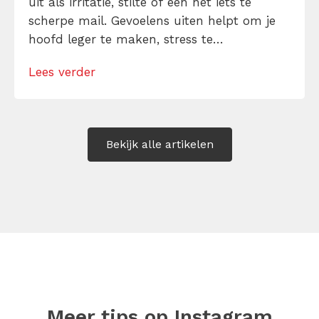
uit als irritatie, stilte of een net iets te
scherpe mail. Gevoelens uiten helpt om je
hoofd leger te maken, stress te
verminderen en eerlijker te communiceren.
Lees verder
Maar hoe doe je dat zonder drama, verwijt
of ongemakkelijke biecht? Leer in 10
stappen je gevoelens […]
Bekijk alle artikelen
Meer tips op
Instagram