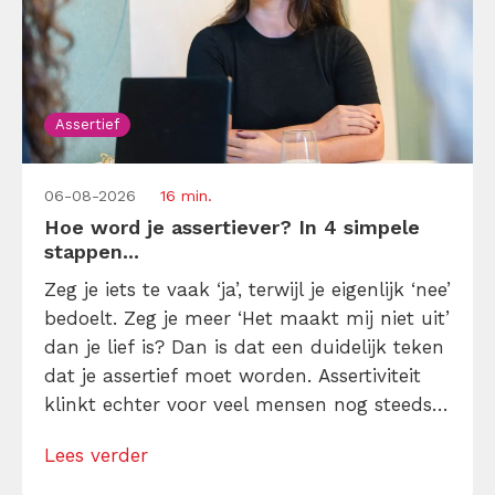
Assertief
06-08-2026
16 min.
Hoe word je assertiever? In 4 simpele
stappen...
Zeg je iets te vaak ‘ja’, terwijl je eigenlijk ‘nee’
bedoelt. Zeg je meer ‘Het maakt mij niet uit’
dan je lief is? Dan is dat een duidelijk teken
dat je assertief moet worden. Assertiviteit
klinkt echter voor veel mensen nog steeds
alsof je egoïstisch of gemeen moet worden,
Lees verder
maar dat is niet zo. Assertiviteit draait juist
om duidelijk zijn, […]