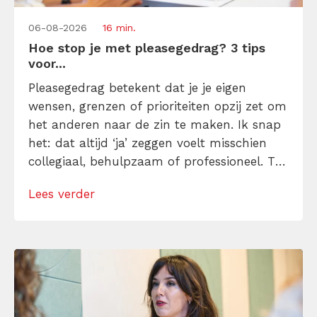
06-08-2026
16 min.
Hoe stop je met pleasegedrag? 3 tips
voor...
Pleasegedrag betekent dat je je eigen
wensen, grenzen of prioriteiten opzij zet om
het anderen naar de zin te maken. Ik snap
het: dat altijd ‘ja’ zeggen voelt misschien
collegiaal, behulpzaam of professioneel. Tot
je merkt dat je agenda volloopt met
Lees verder
andermans prioriteiten en je eigen werk
onderaan blijft bungelen en dat alleen
omdat je iemand niet wilt teleurstellen. Leer
[…]