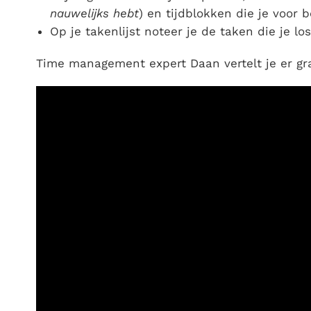
nauwelijks hebt
) en tijdblokken die je voor
Op je takenlijst noteer je de taken die je 
Time management expert Daan vertelt je er gr