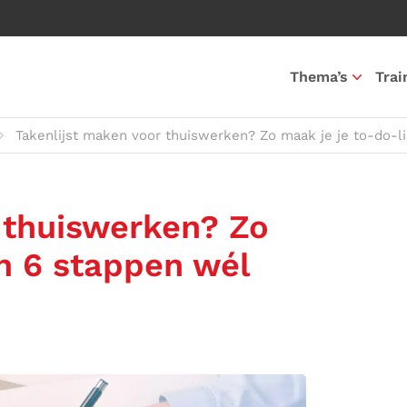
Thema’s
Trai
Takenlijst maken voor thuiswerken? Zo maak je je to-do-lis
 thuiswerken? Zo
in 6 stappen wél