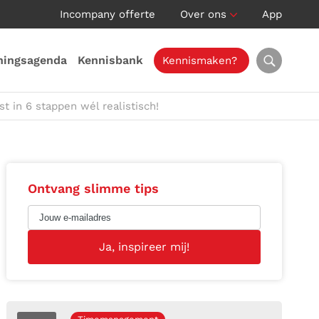
Incompany offerte
Over ons
App
ningsagenda
Kennisbank
Kennismaken?
t in 6 stappen wél realistisch!
Ontvang slimme tips