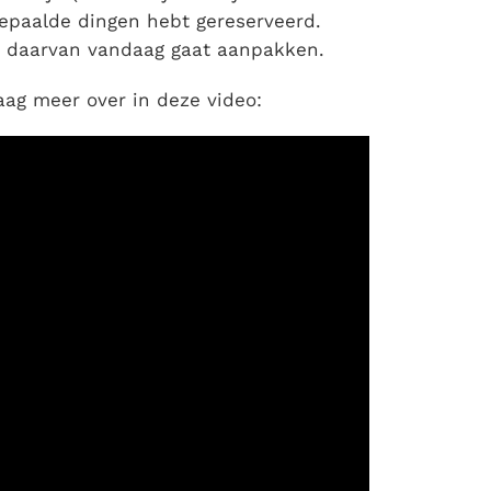
 bepaalde dingen hebt gereserveerd.
los daarvan vandaag gaat aanpakken.
aag meer over in deze video: