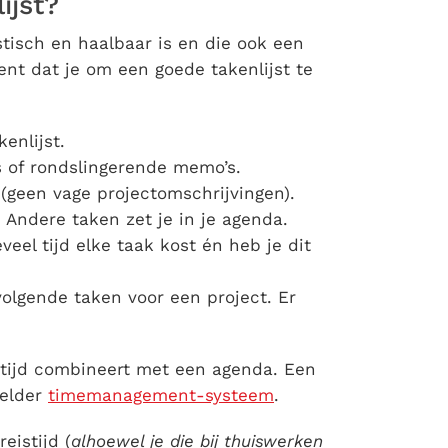
ijst?
istisch en haalbaar is en die ook een
ent dat je om een goede takenlijst te
enlijst.
es of rondslingerende memo’s.
(geen vage projectomschrijvingen).
Andere taken zet je in je agenda.
veel tijd elke taak kost én heb je dit
olgende taken voor een project. Er
 altijd combineert met een agenda. Een
helder
timemanagement-systeem
.
eistijd (
alhoewel je die bij thuiswerken