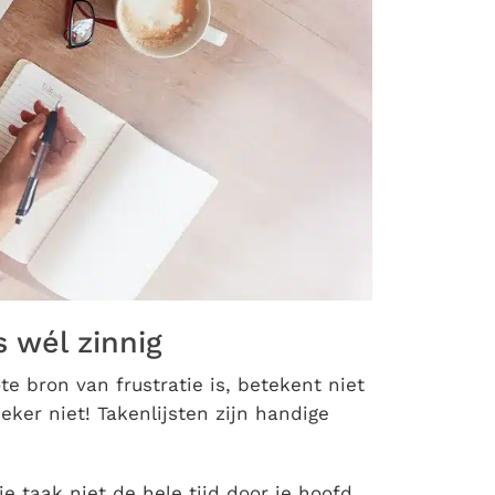
 wél zinnig
te bron van frustratie is, betekent niet
Zeker niet! Takenlijsten zijn handige
ie taak niet de hele tijd door je hoofd