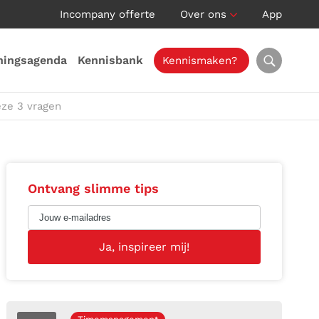
Incompany offerte
Over ons
App
ningsagenda
Kennisbank
Kennismaken?
eze 3 vragen
Ontvang slimme tips