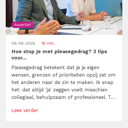
Assertief
06-08-2026
16 min.
Hoe stop je met pleasegedrag? 3 tips
voor...
Pleasegedrag betekent dat je je eigen
wensen, grenzen of prioriteiten opzij zet om
het anderen naar de zin te maken. Ik snap
het: dat altijd ‘ja’ zeggen voelt misschien
collegiaal, behulpzaam of professioneel. Tot
je merkt dat je agenda volloopt met
Lees verder
andermans prioriteiten en je eigen werk
onderaan blijft bungelen en dat alleen
omdat je iemand niet wilt teleurstellen. Leer