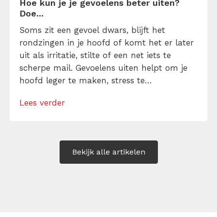
Hoe kun je je gevoelens beter uiten?
Doe...
Soms zit een gevoel dwars, blijft het
rondzingen in je hoofd of komt het er later
uit als irritatie, stilte of een net iets te
scherpe mail. Gevoelens uiten helpt om je
hoofd leger te maken, stress te
verminderen en eerlijker te communiceren.
Lees verder
Maar hoe doe je dat zonder drama, verwijt
of ongemakkelijke biecht? Leer in 10
stappen je gevoelens […]
Bekijk alle artikelen