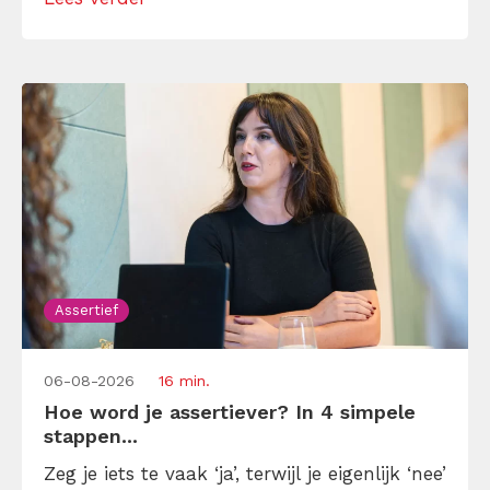
andermans prioriteiten en je eigen werk
onderaan blijft bungelen en dat alleen
omdat je iemand niet wilt teleurstellen. Leer
[…]
Assertief
06-08-2026
16 min.
Hoe word je assertiever? In 4 simpele
stappen...
Zeg je iets te vaak ‘ja’, terwijl je eigenlijk ‘nee’