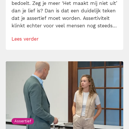
bedoelt. Zeg je meer ‘Het maakt mij niet uit’
dan je lief is? Dan is dat een duidelijk teken
dat je assertief moet worden. Assertiviteit
klinkt echter voor veel mensen nog steeds
alsof je egoïstisch of gemeen moet worden,
Lees verder
maar dat is niet zo. Assertiviteit draait juist
om duidelijk zijn, […]
Assertief