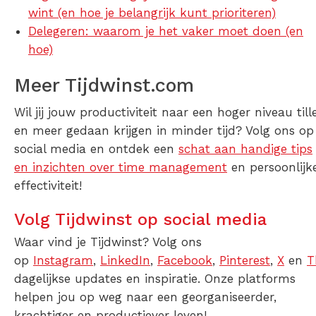
wint (en hoe je belangrijk kunt prioriteren)
Delegeren: waarom je het vaker moet doen (en
hoe)
Meer Tijdwinst.com
Wil jij jouw productiviteit naar een hoger niveau till
en meer gedaan krijgen in minder tijd? Volg ons op
social media en ontdek een
schat aan handige tips
en inzichten over time management
en persoonlijk
effectiviteit!
Volg Tijdwinst op social media
Waar vind je Tijdwinst? Volg ons
op
Instagram
,
LinkedIn
,
Facebook
,
Pinterest
,
X
en
T
dagelijkse updates en inspiratie. Onze platforms
helpen jou op weg naar een georganiseerder,
krachtiger en productiever leven!