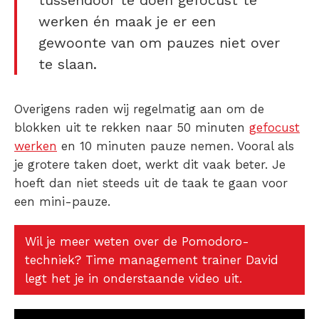
tussendoor te doen gefocust te
werken én maak je er een
gewoonte van om pauzes niet over
te slaan.
Overigens raden wij regelmatig aan om de
blokken uit te rekken naar 50 minuten
gefocust
werken
en 10 minuten pauze nemen. Vooral als
je grotere taken doet, werkt dit vaak beter. Je
hoeft dan niet steeds uit de taak te gaan voor
een mini-pauze.
Wil je meer weten over de Pomodoro-
techniek? Time management trainer David
legt het je in onderstaande video uit.