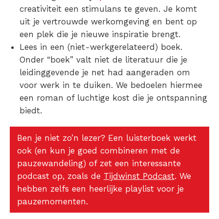
creativiteit een stimulans te geven. Je komt
uit je vertrouwde werkomgeving en bent op
een plek die je nieuwe inspiratie brengt.
Lees in een (niet-werkgerelateerd) boek.
Onder “boek” valt niet de literatuur die je
leidinggevende je net had aangeraden om
voor werk in te duiken. We bedoelen hiermee
een roman of luchtige kost die je ontspanning
biedt.
Ben je niet zo’n lezer? Een luisterboek werkt
ook (en kun je goed combineren met de
pauzewandeling) of zet een interessante
podcast op, zoals de
Tijdwinst Podcast
. We
hebben zelfs een heerlijke playlist voor je
pauzemomenten.