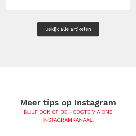
Maar hoe doe je dat zonder drama, verwijt
of ongemakkelijke biecht? Leer in 10
stappen je gevoelens […]
Bekijk alle artikelen
Meer tips op
Instagram
BLIJF OOK OP DE HOOGTE VIA ONS
INSTAGRAMKANAAL.