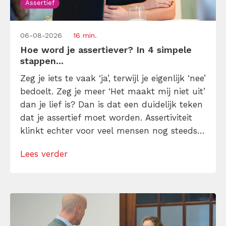
Assertief
06-08-2026
16 min.
Hoe word je assertiever? In 4 simpele
stappen...
Zeg je iets te vaak ‘ja’, terwijl je eigenlijk ‘nee’
bedoelt. Zeg je meer ‘Het maakt mij niet uit’
dan je lief is? Dan is dat een duidelijk teken
dat je assertief moet worden. Assertiviteit
klinkt echter voor veel mensen nog steeds
alsof je egoïstisch of gemeen moet worden,
Lees verder
maar dat is niet zo. Assertiviteit draait juist
om duidelijk zijn, […]