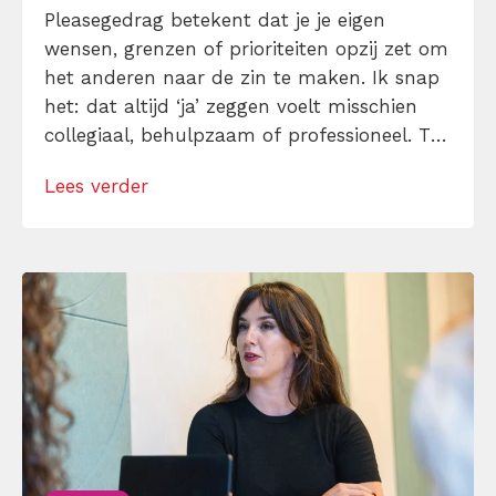
Pleasegedrag betekent dat je je eigen
wensen, grenzen of prioriteiten opzij zet om
het anderen naar de zin te maken. Ik snap
het: dat altijd ‘ja’ zeggen voelt misschien
collegiaal, behulpzaam of professioneel. Tot
je merkt dat je agenda volloopt met
Lees verder
andermans prioriteiten en je eigen werk
onderaan blijft bungelen en dat alleen
omdat je iemand niet wilt teleurstellen. Leer
[…]