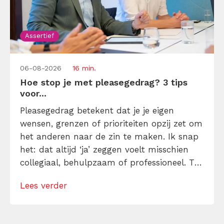
Assertief
06-08-2026
16 min.
Hoe stop je met pleasegedrag? 3 tips
voor...
Pleasegedrag betekent dat je je eigen
wensen, grenzen of prioriteiten opzij zet om
het anderen naar de zin te maken. Ik snap
het: dat altijd ‘ja’ zeggen voelt misschien
collegiaal, behulpzaam of professioneel. Tot
je merkt dat je agenda volloopt met
Lees verder
andermans prioriteiten en je eigen werk
onderaan blijft bungelen en dat alleen
omdat je iemand niet wilt teleurstellen. Leer