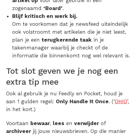
artikel op
voor later gebruik in een
zogenaamd
‘Board’
.
Blijf kritisch en werk bij.
Om te voorkomen dat je newsfeed uiteindelijk
ook volstroomt met artikelen die je niet leest,
plan je een
terugkerende taak
in je
takenmanager waarbij je checkt of de
informatie die binnenkomt nog wel relevant is.
Tot slot geven we je nog een
extra tip mee
Ook al gebruik je nu Feedly en Pocket, houd je
aan 1 gulden regel:
Only Handle It Once
. (‘
OHIO
’,
in het kort.)
Voortaan
bewaar
,
lees
en
verwijder
of
archiveer
jij jouw nieuwsbrieven. Op die manier