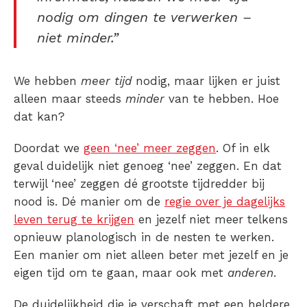
nodig om dingen te verwerken –
niet
minder
.”
We hebben
meer tijd
nodig, maar lijken er juist
alleen maar steeds
minder
van te hebben. Hoe
dat kan?
Doordat we
geen ‘nee’ meer zeggen
. Of in elk
geval duidelijk niet genoeg ‘nee’ zeggen. En dat
terwijl ‘nee’ zeggen dé grootste tijdredder bij
nood is. Dé manier om de
regie over je dagelijks
leven terug te krijgen
en jezelf niet meer telkens
opnieuw planologisch in de nesten te werken.
Een manier om niet alleen beter met jezelf en je
eigen tijd om te gaan, maar ook met
anderen
.
De duidelijkheid die je verschaft met een heldere