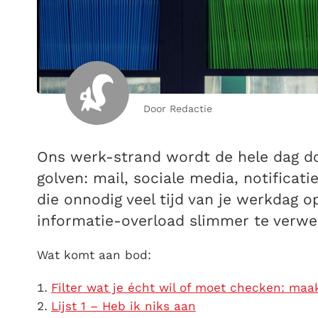
Door Redactie
Ons werk-strand wordt de hele dag d
golven: mail, sociale media, notificat
die onnodig veel tijd van je werkdag op
informatie-overload slimmer te verwe
Wat komt aan bod:
Filter wat je écht wil of moet checken: maak
Lijst 1 – Heb ik niks aan