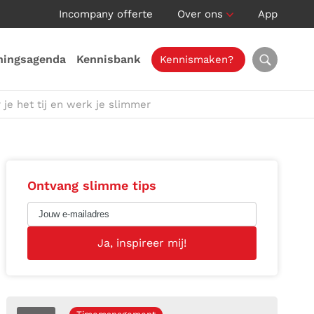
Incompany offerte
Over ons
App
ningsagenda
Kennisbank
Kennismaken?
 je het tij en werk je slimmer
Ontvang slimme tips