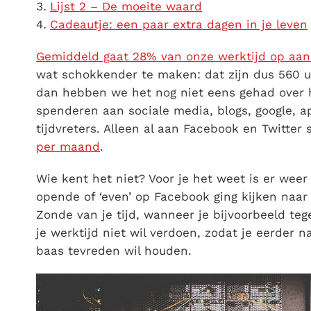
Lijst 2 – De moeite waard
Cadeautje: een paar extra dagen in je leven
Gemiddeld gaat 28% van onze werktijd op aa
wat schokkender te maken: dat zijn dus 560 uur
dan hebben we het nog niet eens gehad over h
spenderen aan sociale media, blogs, google, 
tijdvreters. Alleen al aan Facebook en Twitte
per maand
.
Wie kent het niet? Voor je het weet is er weer 
opende of ‘even’ op Facebook ging kijken naar
Zonde van je tijd, wanneer je bijvoorbeeld teg
je werktijd niet wil verdoen, zodat je eerder 
baas tevreden wil houden.