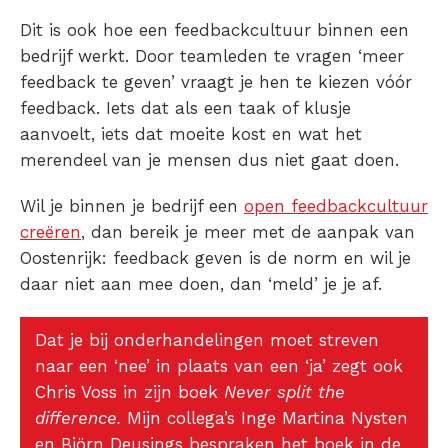
Dit is ook hoe een feedbackcultuur binnen een
bedrijf werkt. Door teamleden te vragen ‘meer
feedback te geven’ vraagt je hen te kiezen vóór
feedback. Iets dat als een taak of klusje
aanvoelt, iets dat moeite kost en wat het
merendeel van je mensen dus niet gaat doen.
Wil je binnen je bedrijf een
open feedbackcultuur
creëren
, dan bereik je meer met de aanpak van
Oostenrijk: feedback geven is de norm en wil je
daar niet aan mee doen, dan ‘meld’ je je af.
Dat je bij onderhandelingen moet streven
naar een ‘nee’ in plaats van een ‘ja’ zegt ook
Chris Voss in zijn boek
Never split the
difference.
Mijn collega’s Inge Martina Nysten
en Björn Deusings bespraken het boek in de