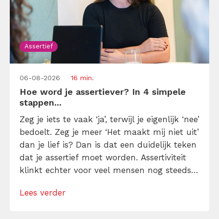
Assertief
06-08-2026
16 min.
Hoe word je assertiever? In 4 simpele
stappen...
Zeg je iets te vaak ‘ja’, terwijl je eigenlijk ‘nee’
bedoelt. Zeg je meer ‘Het maakt mij niet uit’
dan je lief is? Dan is dat een duidelijk teken
dat je assertief moet worden. Assertiviteit
klinkt echter voor veel mensen nog steeds
alsof je egoïstisch of gemeen moet worden,
Lees verder
maar dat is niet zo. Assertiviteit draait juist
om duidelijk zijn, […]