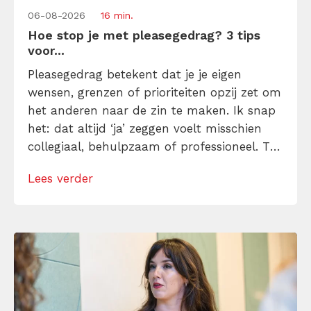
06-08-2026
16 min.
Hoe stop je met pleasegedrag? 3 tips
voor...
Pleasegedrag betekent dat je je eigen
wensen, grenzen of prioriteiten opzij zet om
het anderen naar de zin te maken. Ik snap
het: dat altijd ‘ja’ zeggen voelt misschien
collegiaal, behulpzaam of professioneel. Tot
je merkt dat je agenda volloopt met
Lees verder
andermans prioriteiten en je eigen werk
onderaan blijft bungelen en dat alleen
omdat je iemand niet wilt teleurstellen. Leer
[…]