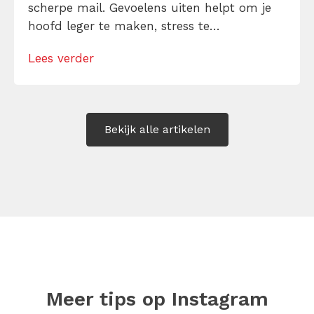
scherpe mail. Gevoelens uiten helpt om je
hoofd leger te maken, stress te
verminderen en eerlijker te communiceren.
Lees verder
Maar hoe doe je dat zonder drama, verwijt
of ongemakkelijke biecht? Leer in 10
stappen je gevoelens […]
Bekijk alle artikelen
Meer tips op
Instagram