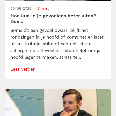
05-08-2026
21 min.
Hoe kun je je gevoelens beter uiten?
Doe...
Soms zit een gevoel dwars, blijft het
rondzingen in je hoofd of komt het er later
uit als irritatie, stilte of een net iets te
scherpe mail. Gevoelens uiten helpt om je
hoofd leger te maken, stress te
verminderen en eerlijker te communiceren.
Lees verder
Maar hoe doe je dat zonder drama, verwijt
of ongemakkelijke biecht? Leer in 10
stappen je gevoelens […]