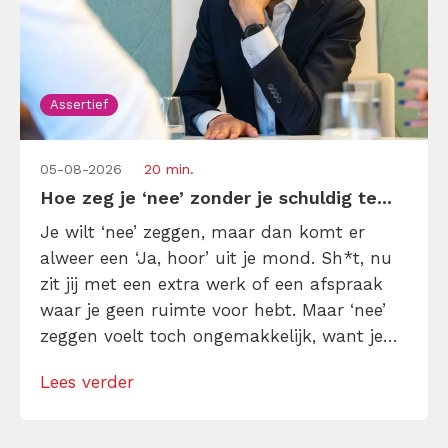
Assertief
05-08-2026
20 min.
Hoe zeg je ‘nee’ zonder je schuldig te...
Je wilt ‘nee’ zeggen, maar dan komt er
alweer een ‘Ja, hoor’ uit je mond. Sh*t, nu
zit jij met een extra werk of een afspraak
waar je geen ruimte voor hebt. Maar ‘nee’
zeggen voelt toch ongemakkelijk, want je
denkt dat het bot is en je voelt je schuldig
Lees verder
erna. Toch is ‘nee’ soms precies wat je nodig
hebt […]