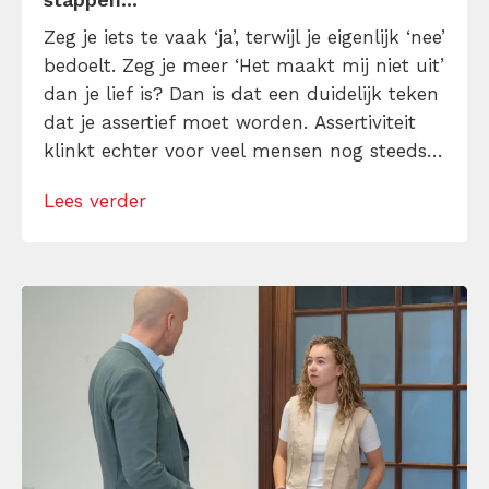
Zeg je iets te vaak ‘ja’, terwijl je eigenlijk ‘nee’
bedoelt. Zeg je meer ‘Het maakt mij niet uit’
dan je lief is? Dan is dat een duidelijk teken
dat je assertief moet worden. Assertiviteit
klinkt echter voor veel mensen nog steeds
alsof je egoïstisch of gemeen moet worden,
Lees verder
maar dat is niet zo. Assertiviteit draait juist
om duidelijk zijn, […]