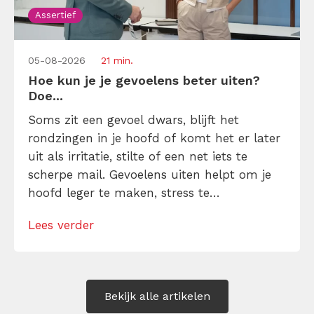
Assertief
05-08-2026
21 min.
Hoe kun je je gevoelens beter uiten?
Doe...
Soms zit een gevoel dwars, blijft het
rondzingen in je hoofd of komt het er later
uit als irritatie, stilte of een net iets te
scherpe mail. Gevoelens uiten helpt om je
hoofd leger te maken, stress te
verminderen en eerlijker te communiceren.
Lees verder
Maar hoe doe je dat zonder drama, verwijt
of ongemakkelijke biecht? Leer in 10
stappen je gevoelens […]
Bekijk alle artikelen