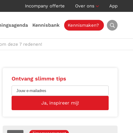
Incompany offerte
Over ons
App
ningsagenda
Kennisbank
Kennismaken?
 om deze 7 redenen!
Ontvang slimme tips