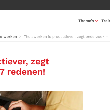
Thema’s
Trai
de werken
Thuiswerken is productiever, zegt onderzoek –
tiever, zegt
7 redenen!