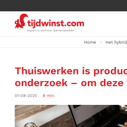
Home
Het hybri
Thuiswerken is produc
onderzoek – om deze 
01-08-2025
8 min.